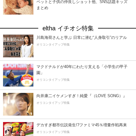
ペットと子供の仲良しショット他、SNS話題キッズ
まとめ
eltha イチオシ特集
川島海荷さんと学ぶ 日常に潜む“人身取引”のリアル
オリコンタイアップ特集
マクドナルドが40年にわたり支える「小学生の甲子
園」
オリコンタイアップ特集
向井康二イケメンすぎ！純愛『（LOVE SONG）』
オリコンタイアップ特集
デカすぎ都市伝説発生!?ファミマ45％増量作戦再来
オリコンタイアップ特集