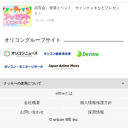
試写会、登壇イベント、サインチェキなどプレゼン
ト！
プレゼント特集
オリコングループサイト
クッキーの使用について
このサイトでは Cookie を使用して、ユーザーに合わせたコンテンツや広告の
elthaとは
表示、ソーシャル メディア機能の提供、広告の表示回数やクリック数の測定を
会社概要
個人情報保護方針
行っています。
また、ユーザーによるサイトの利用状況についても情報を収集し、ソーシャル
お問い合わせ
採用情報
メディアや広告配信、データ解析の各パートナーに提供しています。
各パートナーは、この情報とユーザーが各パートナーに提供した他の情報や、
© oricon ME inc.
ユーザーが各パートナーのサービスを使用したときに収集した他の情報を組み
合わせて使用することがあります。