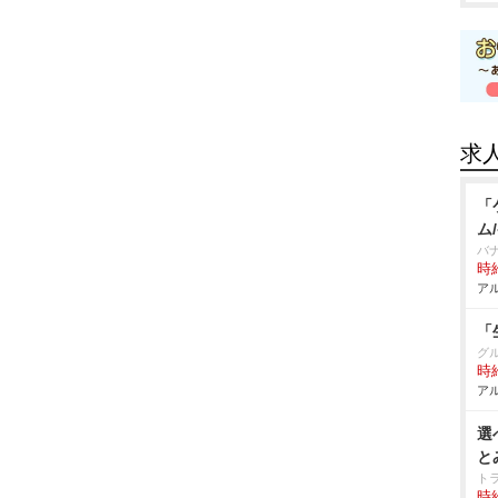
求
「
ム
バ
時給
アル
「
グ
時給
アル
選
と
ト
時給