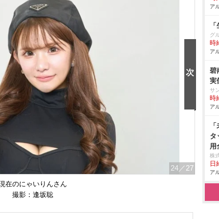
アル
「
グ
時給
アル
碧
実
サ
時給
アル
「
タ
用
株
日給
24
／27
アル
現在のにゃいりんさん
撮影：逢坂聡