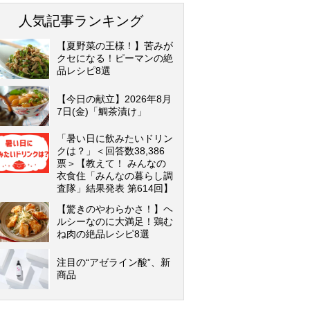
人気記事ランキング
【夏野菜の王様！】苦みが
クセになる！ピーマンの絶
品レシピ8選
【今日の献立】2026年8月
7日(金)「鯛茶漬け」
「暑い日に飲みたいドリン
クは？」＜回答数38,386
票＞【教えて！ みんなの
衣食住「みんなの暮らし調
査隊」結果発表 第614回】
【驚きのやわらかさ！】ヘ
ルシーなのに大満足！鶏む
ね肉の絶品レシピ8選
注目の“アゼライン酸”、新
商品