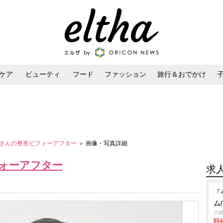
ケア
ビューティ
フード
ファッション
旅行＆おでかけ
ンケア
ダイエット・ボディケア
ヘアスタイル・ヘアアレンジ
さんの整形ビフォーアフター
＞ 画像・写真詳細
ォーアフター
求
「
ム
川
時給