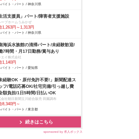
バイト・パート / 神奈川県
生活支援員」パート/障害者支援施設
ループホームうみかぜ
1,263円～1,313円
バイト・パート / 神奈川県
南海浜水族館の清掃パート/未経験歓迎/
働7時間・月17日勤務/賞与あり
ンエイ株式会社
1,140円
バイト・パート / 愛知県
未経験OK・原付免許不要!」新聞配達ス
ッフ/電話応募OK/社宅完備/引っ越し費
全額負担/1日5時間/日払いOK
式会社朝日新聞立川総合販売 田園調布
8,340円～
バイト・パート / 東京都
続きはこちら
sponsored by 求人ボックス