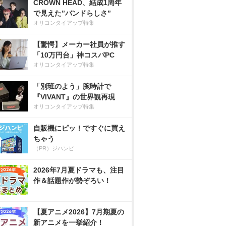
CROWN HEAD、結成1周年
で見えた”バンドらしさ”
オリコンタイアップ特集
【驚愕】メーカー社員が推す
「10万円台」神コスパPC
オリコンタイアップ特集
「別班のよう」腕時計で
『VIVANT』の世界観再現
オリコンタイアップ特集
自販機にピッ！ですぐに買え
ちゃう
（PR）ジハンピ
2026年7月夏ドラマも、注目
作＆話題作が勢ぞろい！
【夏アニメ2026】7月期夏の
新アニメを一挙紹介！