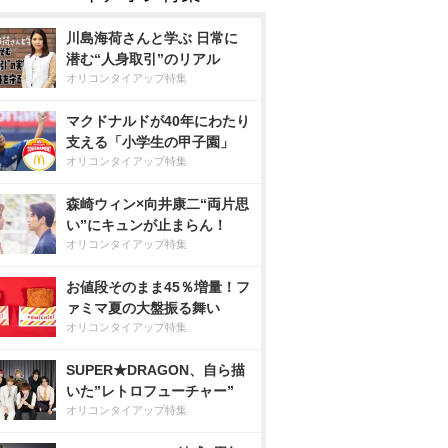
川島海荷さんと学ぶ 日常に
潜む“人身取引”のリアル
オリコンタイアップ特集
マクドナルドが40年にわたり
支える「小学生の甲子園」
オリコンタイアップ特集
森崎ウィン×向井康二“両片思
い”にキュンが止まらん！
オリコンタイアップ特集
お値段そのまま45％増量！フ
ァミマ夏の大盤振る舞い
オリコンタイアップ特集
SUPER★DRAGON、自ら描
いた”レトロフューチャー”
オリコンタイアップ特集