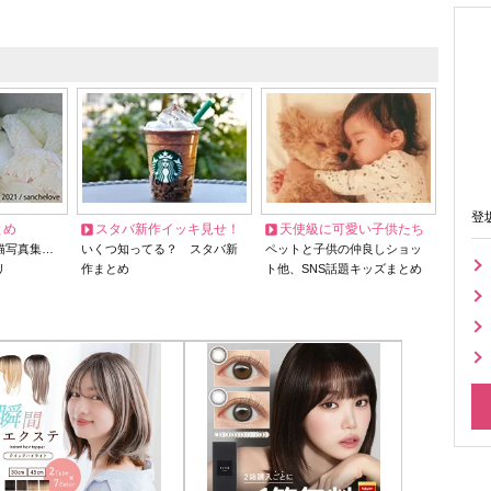
登
とめ
スタバ新作イッキ見せ！
天使級に可愛い子供たち
猫写真集…
いくつ知ってる？ スタバ新
ペットと子供の仲良しショッ
リ
作まとめ
ト他、SNS話題キッズまとめ