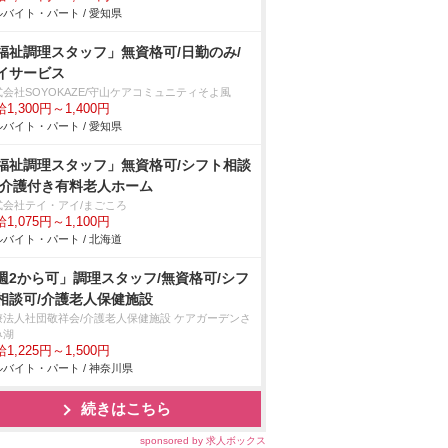
バイト・パート / 愛知県
福祉調理スタッフ」無資格可/日勤のみ/
イサービス
式会社SOYOKAZE/守山ケアコミュニティそよ風
1,300円～1,400円
バイト・パート / 愛知県
福祉調理スタッフ」無資格可/シフト相談
/介護付き有料老人ホーム
式会社テイ・アイ/まごころ
1,075円～1,100円
バイト・パート / 北海道
週2から可」調理スタッフ/無資格可/シフ
相談可/介護老人保健施設
療法人社団敬祥会/介護老人保健施設 ケアガーデンさ
み湖
1,225円～1,500円
バイト・パート / 神奈川県
続きはこちら
sponsored by 求人ボックス