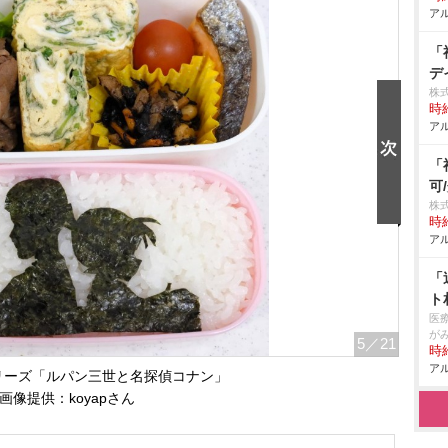
アル
「
デ
株
時給
アル
「
可
株
時給
アル
「
ト
医
が
5
／21
時給
アル
リーズ「ルパン三世と名探偵コナン」
画像提供：koyapさん