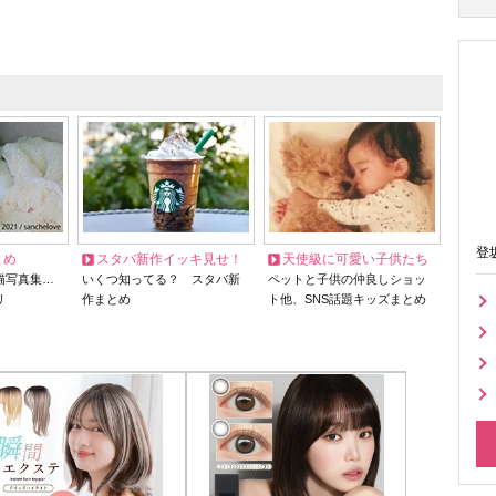
登
とめ
スタバ新作イッキ見せ！
天使級に可愛い子供たち
猫写真集…
いくつ知ってる？ スタバ新
ペットと子供の仲良しショッ
リ
作まとめ
ト他、SNS話題キッズまとめ