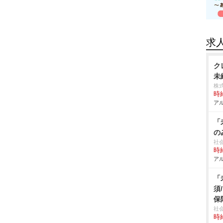
求
ク
未
株
時給
アル
「
の
社
時給
アル
「
須
保
社
時給