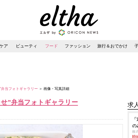
ケア
ビューティ
フード
ファッション
旅行＆おでかけ
ンケア
ダイエット・ボディケア
ヘアスタイル・ヘアアレンジ
せ”弁当フォトギャラリー
＞ 画像・写真詳細
がらせ”弁当フォトギャラリー
求
「
の
株
時給