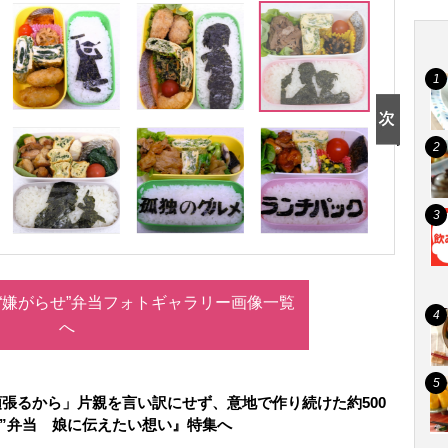
の“嫌がらせ”弁当フォトギャラリー画像一覧
へ
張るから」片親を言い訳にせず、意地で作り続けた約500
せ”弁当 娘に伝えたい想い』特集へ