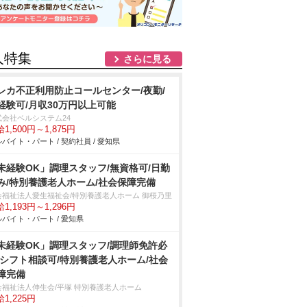
人特集
さらに見る
レカ不正利用防止コールセンター/夜勤/
経験可/月収30万円以上可能
式会社ベルシステム24
1,500円～1,875円
バイト・パート / 契約社員 / 愛知県
未経験OK」調理スタッフ/無資格可/日勤
み/特別養護老人ホーム/社会保障完備
会福祉法人愛生福祉会/特別養護老人ホーム 御桜乃里
1,193円～1,296円
バイト・パート / 愛知県
未経験OK」調理スタッフ/調理師免許必
/シフト相談可/特別養護老人ホーム/社会
障完備
会福祉法人伸生会/平塚 特別養護老人ホーム
1,225円