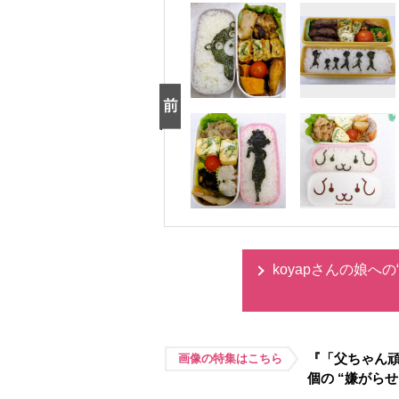
koyapさんの娘へ
『「父ちゃん頑
画像の特集はこちら
個の “嫌がら