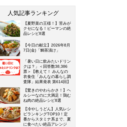
人気記事ランキング
【夏野菜の王様！】苦みが
クセになる！ピーマンの絶
品レシピ8選
【今日の献立】2026年8月
7日(金)「鯛茶漬け」
「暑い日に飲みたいドリン
クは？」＜回答数38,386
票＞【教えて！ みんなの
衣食住「みんなの暮らし調
査隊」結果発表 第614回】
【驚きのやわらかさ！】ヘ
ルシーなのに大満足！鶏む
ね肉の絶品レシピ8選
【冷やしうどん】人気レシ
ピランキングTOP10！定
番からスタミナ系まで、夏
に食べたい絶品アレンジ