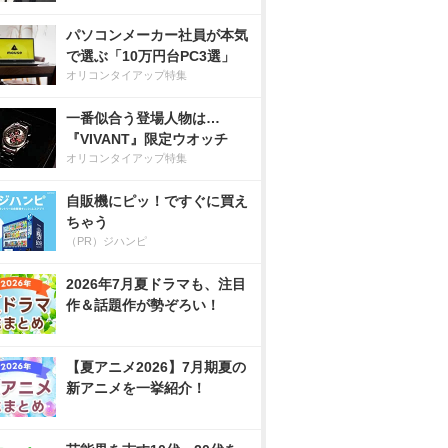
パソコンメーカー社員が本気
で選ぶ「10万円台PC3選」
オリコンタイアップ特集
一番似合う登場人物は…
『VIVANT』限定ウオッチ
オリコンタイアップ特集
自販機にピッ！ですぐに買え
ちゃう
（PR）ジハンピ
2026年7月夏ドラマも、注目
作＆話題作が勢ぞろい！
【夏アニメ2026】7月期夏の
新アニメを一挙紹介！