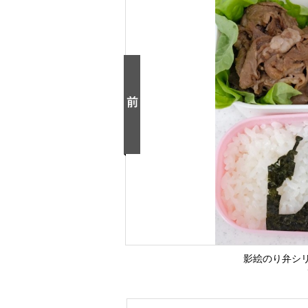
影絵のり弁シ