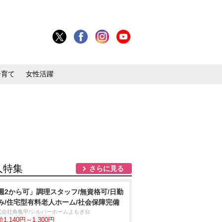
子育て
女性活躍
人特集
さらに見る
週2から可」調理スタッフ/無資格可/日勤
み/住宅型有料老人ホーム/社会保障完備
式会社角亀甲/シルバーホームよもぎ台
1,140円～1,300円