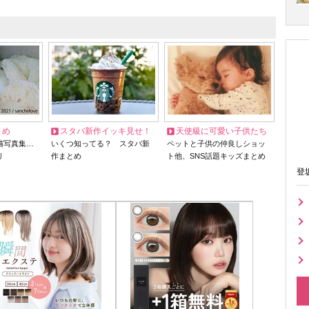
とめ
スタバ新作イッキ見せ！
天使級に可愛い子供たち
猫写真集…
いくつ知ってる？ スタバ新
ペットと子供の仲良しショッ
リ
作まとめ
ト他、SNS話題キッズまとめ
登