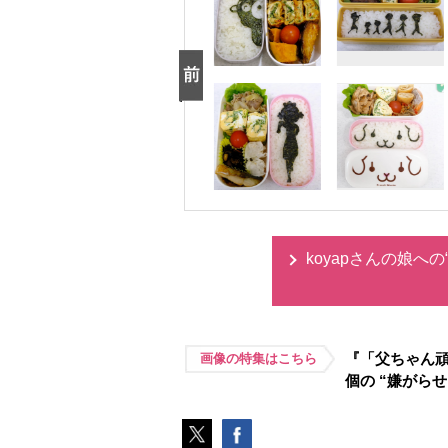
koyapさんの娘へ
『「父ちゃん頑
画像の特集はこちら
個の “嫌がら