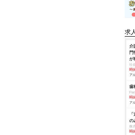
求
介
門
が
社
時給
アル
歯
Fla
時給
アル
「
の
株
時給