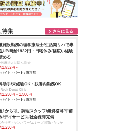
人特集
さらに見る
護施設勤務の理学療法士/生活期リハで専
性UP/時給1932円・日曜休み/幅広い経験
積める
会医療法人財団 仁医会
1,932円～
バイト・パート / 東京都
科助手/未経験OK・扶養内勤務OK
t Rock Dental Clinic
1,250円～1,500円
バイト・パート / 東京都
週1から可」調理スタッフ/無資格可/午前
み/デイサービス/社会保障完備
式会社ザ・サンパワー/エミーズ湘南ひらつか
1,230円