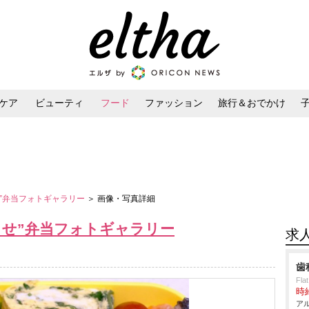
ケア
ビューティ
フード
ファッション
旅行＆おでかけ
ンケア
ダイエット・ボディケア
ヘアスタイル・ヘアアレンジ
せ”弁当フォトギャラリー
＞ 画像・写真詳細
がらせ”弁当フォトギャラリー
求
歯
Fla
時給
アル