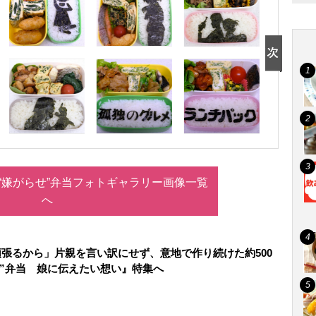
の“嫌がらせ”弁当フォトギャラリー画像一覧
へ
張るから」片親を言い訳にせず、意地で作り続けた約500
せ”弁当 娘に伝えたい想い』特集へ