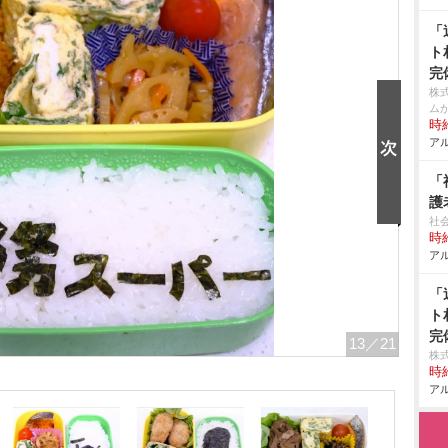
「
ト
完
株
ム
時給
アル
「
護
社
時給
アル
「
ト
完
13
／21
株
時給
アル