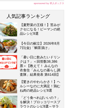
sponsored by 求人ボックス
人気記事ランキング
【夏野菜の王様！】苦みが
クセになる！ピーマンの絶
品レシピ8選
【今日の献立】2026年8月
7日(金)「鯛茶漬け」
「暑い日に飲みたいドリン
クは？」＜回答数38,386
票＞【教えて！ みんなの
衣食住「みんなの暮らし調
査隊」結果発表 第614回】
【驚きのやわらかさ！】ヘ
ルシーなのに大満足！鶏む
ね肉の絶品レシピ8選
「どう食べればいいの？」
を解決！ブロッコリースプ
ラウトのレシピ8選～サラ