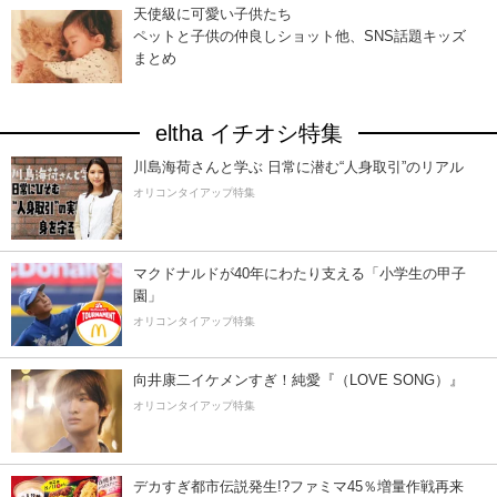
天使級に可愛い子供たち
ペットと子供の仲良しショット他、SNS話題キッズ
まとめ
eltha イチオシ特集
川島海荷さんと学ぶ 日常に潜む“人身取引”のリアル
オリコンタイアップ特集
マクドナルドが40年にわたり支える「小学生の甲子
園」
オリコンタイアップ特集
向井康二イケメンすぎ！純愛『（LOVE SONG）』
オリコンタイアップ特集
デカすぎ都市伝説発生!?ファミマ45％増量作戦再来