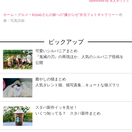
sponsored by 求人ボックス
ホーム
>
グルメ
>
koyapさんの娘への“嫌がらせ”弁当フォトギャラリー
> 画
像・写真詳細
ピックアップ
可愛いシルバニアまとめ
『鬼滅の刃』の再現ほか、人気のシルバニア投稿を
公開
癒やしの猫まとめ
人気タレント猫、猫写真集…キュートな猫ズラリ
スタバ新作イッキ見せ！
いくつ知ってる？ スタバ新作まとめ