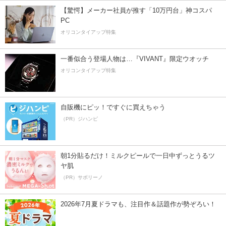
【驚愕】メーカー社員が推す「10万円台」神コスパ
PC
オリコンタイアップ特集
一番似合う登場人物は…『VIVANT』限定ウオッチ
オリコンタイアップ特集
自販機にピッ！ですぐに買えちゃう
（PR）ジハンピ
朝1分貼るだけ！ミルクピールで一日中ずっとうるツ
ヤ肌
（PR）サボリーノ
2026年7月夏ドラマも、注目作＆話題作が勢ぞろい！