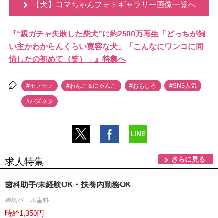
【犬】コマちゃんフォトギャラリー画像一覧へ
『“親ガチャ失敗した柴犬”に約2500万再生「どっちが飼
い主かわからんくらい寛容な犬」「こんなにワンコに同
情したの初めて（笑）」』特集へ
#モフモフ
#わんこ＆にゃんこ
#おもしろ
#SNS人気
#バズネタ
さらに見る
求人特集
歯科助手/未経験OK・扶養内勤務OK
梅島パール歯科
時給1,350円