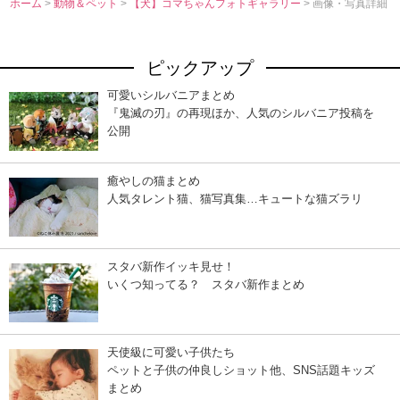
ホーム
>
動物＆ペット
>
【犬】コマちゃんフォトギャラリー
> 画像・写真詳細
ピックアップ
可愛いシルバニアまとめ
『鬼滅の刃』の再現ほか、人気のシルバニア投稿を
公開
癒やしの猫まとめ
人気タレント猫、猫写真集…キュートな猫ズラリ
スタバ新作イッキ見せ！
いくつ知ってる？ スタバ新作まとめ
天使級に可愛い子供たち
ペットと子供の仲良しショット他、SNS話題キッズ
まとめ