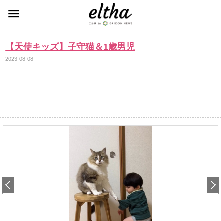
【天使キッズ】子守猫＆1歳男児
2023-08-08