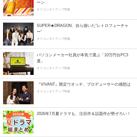
ーン
オリコンタイアップ特集
SUPER★DRAGON、自ら描いた”レトロフューチャ
ー”
オリコンタイアップ特集
パソコンメーカー社員が本気で選ぶ「10万円台PC3
選」
オリコンタイアップ特集
『VIVANT』限定ウオッチ、プロデューサーの感想は
オリコンタイアップ特集
2026年7月夏ドラマも、注目作＆話題作が勢ぞろい！