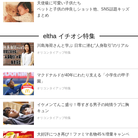
天使級に可愛い子供たち
ペットと子供の仲良しショット他、SNS話題キッズ
まとめ
eltha イチオシ特集
川島海荷さんと学ぶ 日常に潜む“人身取引”のリアル
オリコンタイアップ特集
マクドナルドが40年にわたり支える「小学生の甲子
園」
オリコンタイアップ特集
イケメンてんこ盛り！尊すぎる男子の純情ラブに胸
キュン
オリコンタイアップ特集
大好評につき再び！ファミマ名物45％増量キャンペ