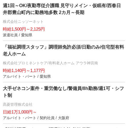
週1回～OK/夜勤専従介護職 見守りメイン・仮眠有/西春日
井郡豊山町内に勤務地多数 2カ月～長期
株式会社ニッソーネット
時給1,500円～2,125円
派遣社員 / 愛知県
「福祉調理スタッフ」調理師免許必須/日勤のみ/住宅型有料
老人ホーム
株式会社プロミネントケア/有料老人ホーム アウラ神宮南
時給1,140円～1,177円
アルバイト・パート / 愛知県
大手ゼネコン案件・重労働なし/警備員/8h勤務/週1可・シフ
ト制
髙菱管理株式会社
日給1万1,000円～
アルバイト・パート / 契約社員 / 大阪府