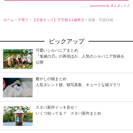
sponsored by 求人ボックス
ホーム
>
子育て
>
【天使キッズ】子守猫＆1歳男児
> 画像・写真詳細
ピックアップ
可愛いシルバニアまとめ
『鬼滅の刃』の再現ほか、人気のシルバニア投稿を
公開
癒やしの猫まとめ
人気タレント猫、猫写真集…キュートな猫ズラリ
スタバ新作イッキ見せ！
いくつ知ってる？ スタバ新作まとめ