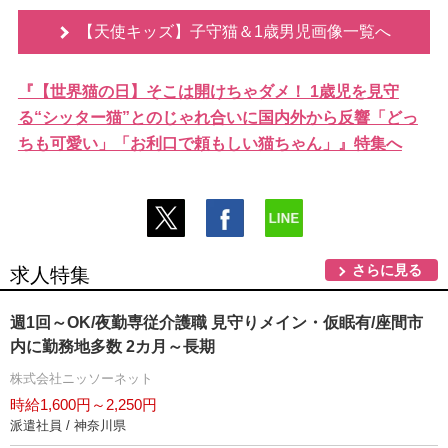
【天使キッズ】子守猫＆1歳男児画像一覧へ
『【世界猫の日】そこは開けちゃダメ！ 1歳児を見守
る“シッター猫”とのじゃれ合いに国内外から反響「どっ
ちも可愛い」「お利口で頼もしい猫ちゃん」』特集へ
さらに見る
求人特集
週1回～OK/夜勤専従介護職 見守りメイン・仮眠有/座間市
内に勤務地多数 2カ月～長期
株式会社ニッソーネット
時給1,600円～2,250円
派遣社員 / 神奈川県