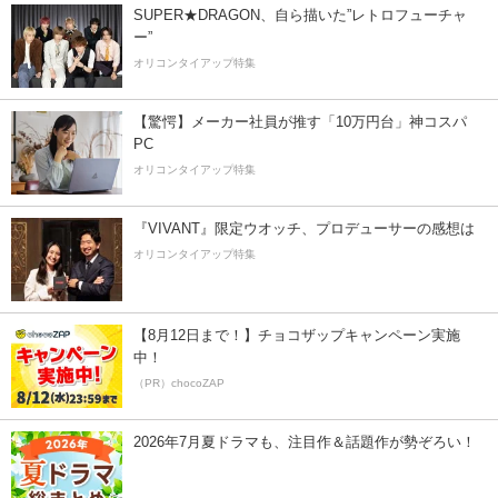
SUPER★DRAGON、自ら描いた”レトロフューチャ
ー”
オリコンタイアップ特集
【驚愕】メーカー社員が推す「10万円台」神コスパ
PC
オリコンタイアップ特集
『VIVANT』限定ウオッチ、プロデューサーの感想は
オリコンタイアップ特集
【8月12日まで！】チョコザップキャンペーン実施
中！
（PR）chocoZAP
2026年7月夏ドラマも、注目作＆話題作が勢ぞろい！