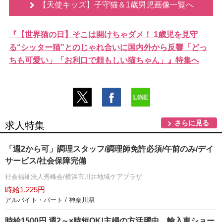
【天使キッズ】子守猫＆1歳男児画像一覧へ
『【世界猫の日】そこは開けちゃダメ！ 1歳児を見守
る“シッター猫”とのじゃれ合いに国内外から反響「どっ
ちも可愛い」「お利口で頼もしい猫ちゃん」』特集へ
さらに見る
求人特集
「週2から可」調理スタッフ/調理師免許必須/午前のみ/デイ
サービス/社会保障完備
社会福祉法人秀峰会/横浜市川井地域ケアプラザ
時給1,225円
アルバイト・パート / 神奈川県
時給1500円 週2～×時短OK!主婦の方活躍中、輸入車ショー