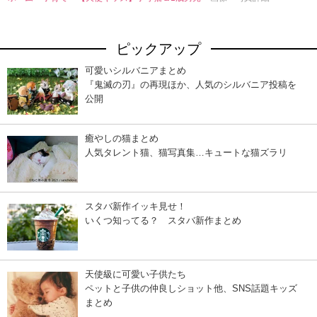
ピックアップ
可愛いシルバニアまとめ
『鬼滅の刃』の再現ほか、人気のシルバニア投稿を
公開
癒やしの猫まとめ
人気タレント猫、猫写真集…キュートな猫ズラリ
スタバ新作イッキ見せ！
いくつ知ってる？ スタバ新作まとめ
天使級に可愛い子供たち
ペットと子供の仲良しショット他、SNS話題キッズ
まとめ