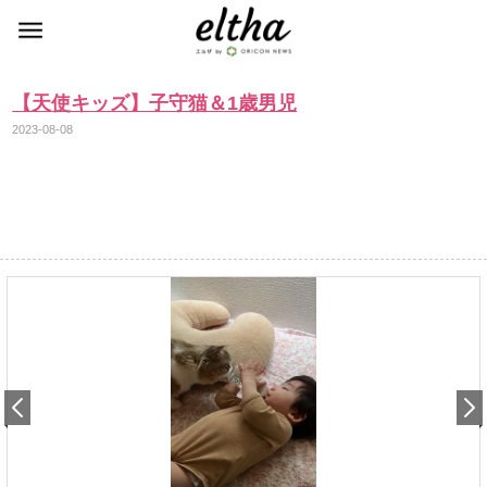
【天使キッズ】子守猫＆1歳男児
2023-08-08