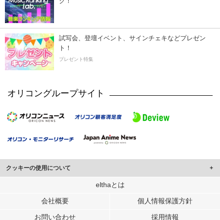
ク！
試写会、登壇イベント、サインチェキなどプレゼン
ト！
プレゼント特集
オリコングループサイト
クッキーの使用について
このサイトでは Cookie を使用して、ユーザーに合わせたコンテンツや広告の
elthaとは
表示、ソーシャル メディア機能の提供、広告の表示回数やクリック数の測定を
会社概要
個人情報保護方針
行っています。
また、ユーザーによるサイトの利用状況についても情報を収集し、ソーシャル
お問い合わせ
採用情報
メディアや広告配信、データ解析の各パートナーに提供しています。