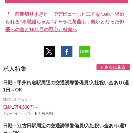
『「前髪切りすぎた」でデビューした三戸なつめ、求め
られる“不思議ちゃん”キャラに葛藤も…救いとなった俳
優への道と10年目の野心』特集へ
さらに見る
求人特集
日勤・甲州街道駅周辺の交通誘導警備員/入社祝い金あり/週
1日～OK
株式会社MSK
日給1万4,500円～
アルバイト・パート / 東京都
日勤・江古田駅周辺の交通誘導警備員/入社祝い金あり/週1
日～OK