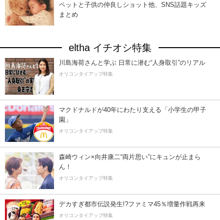
ペットと子供の仲良しショット他、SNS話題キッズ
まとめ
eltha イチオシ特集
川島海荷さんと学ぶ 日常に潜む“人身取引”のリアル
オリコンタイアップ特集
マクドナルドが40年にわたり支える「小学生の甲子
園」
オリコンタイアップ特集
森崎ウィン×向井康二“両片思い”にキュンが止まら
ん！
オリコンタイアップ特集
デカすぎ都市伝説発生!?ファミマ45％増量作戦再来
オリコンタイアップ特集