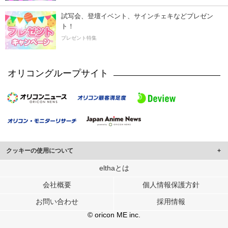
試写会、登壇イベント、サインチェキなどプレゼン
ト！
プレゼント特集
オリコングループサイト
クッキーの使用について
このサイトでは Cookie を使用して、ユーザーに合わせたコンテンツや広告の
elthaとは
表示、ソーシャル メディア機能の提供、広告の表示回数やクリック数の測定を
会社概要
個人情報保護方針
行っています。
また、ユーザーによるサイトの利用状況についても情報を収集し、ソーシャル
お問い合わせ
採用情報
メディアや広告配信、データ解析の各パートナーに提供しています。
各パートナーは、この情報とユーザーが各パートナーに提供した他の情報や、
© oricon ME inc.
ユーザーが各パートナーのサービスを使用したときに収集した他の情報を組み