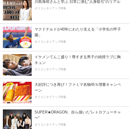
川島海荷さんと学ぶ 日常に潜む“人身取引”のリアル
オリコンタイアップ特集
マクドナルドが40年にわたり支える「小学生の甲子
園」
オリコンタイアップ特集
イケメンてんこ盛り！尊すぎる男子の純情ラブに胸
キュン
オリコンタイアップ特集
大好評につき再び！ファミマ名物45％増量キャンペ
ーン
オリコンタイアップ特集
SUPER★DRAGON、自ら描いた”レトロフューチャ
ー”
オリコンタイアップ特集