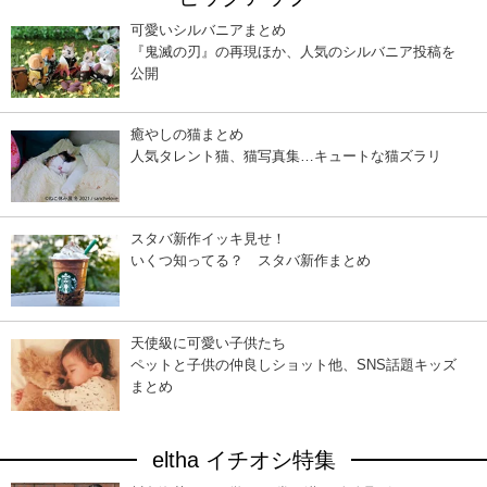
可愛いシルバニアまとめ
『鬼滅の刃』の再現ほか、人気のシルバニア投稿を
公開
癒やしの猫まとめ
人気タレント猫、猫写真集…キュートな猫ズラリ
スタバ新作イッキ見せ！
いくつ知ってる？ スタバ新作まとめ
天使級に可愛い子供たち
ペットと子供の仲良しショット他、SNS話題キッズ
まとめ
eltha イチオシ特集