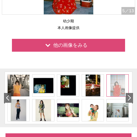
5
／13
幼少期
本人画像提供
他の画像をみる