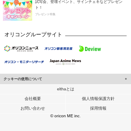
試写会、登壇イベント、サインチェキなどプレゼン
ト！
プレゼント特集
オリコングループサイト
クッキーの使用について
このサイトでは Cookie を使用して、ユーザーに合わせたコンテンツや広告の
elthaとは
表示、ソーシャル メディア機能の提供、広告の表示回数やクリック数の測定を
会社概要
個人情報保護方針
行っています。
また、ユーザーによるサイトの利用状況についても情報を収集し、ソーシャル
お問い合わせ
採用情報
メディアや広告配信、データ解析の各パートナーに提供しています。
各パートナーは、この情報とユーザーが各パートナーに提供した他の情報や、
© oricon ME inc.
ユーザーが各パートナーのサービスを使用したときに収集した他の情報を組み
合わせて使用することがあります。