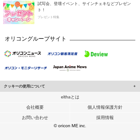
試写会、登壇イベント、サインチェキなどプレゼン
ト！
プレゼント特集
オリコングループサイト
クッキーの使用について
このサイトでは Cookie を使用して、ユーザーに合わせたコンテンツや広告の
elthaとは
表示、ソーシャル メディア機能の提供、広告の表示回数やクリック数の測定を
会社概要
個人情報保護方針
行っています。
また、ユーザーによるサイトの利用状況についても情報を収集し、ソーシャル
お問い合わせ
採用情報
メディアや広告配信、データ解析の各パートナーに提供しています。
各パートナーは、この情報とユーザーが各パートナーに提供した他の情報や、
© oricon ME inc.
ユーザーが各パートナーのサービスを使用したときに収集した他の情報を組み
合わせて使用することがあります。