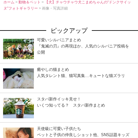
ホーム
>
動物＆ペット
>
【犬】チャウチャウ犬こまめちゃんの“ドンクサイッ
ヌ”フォトギャラリー
> 画像・写真詳細
ピックアップ
可愛いシルバニアまとめ
『鬼滅の刃』の再現ほか、人気のシルバニア投稿を
公開
癒やしの猫まとめ
人気タレント猫、猫写真集…キュートな猫ズラリ
スタバ新作イッキ見せ！
いくつ知ってる？ スタバ新作まとめ
天使級に可愛い子供たち
ペットと子供の仲良しショット他、SNS話題キッズ