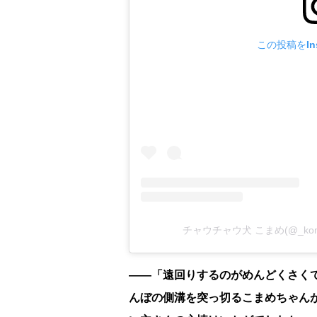
この投稿をIns
チャウチャウ犬 こまめ(@_kom
――「遠回りするのがめんどくさく
んぼの側溝を突っ切るこまめちゃん