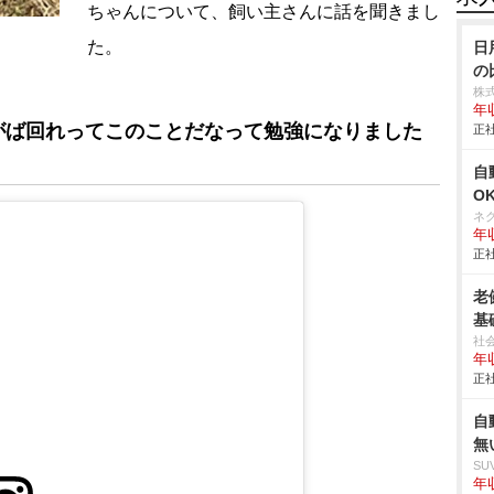
ちゃんについて、飼い主さんに話を聞きまし
た。
日
の
株
年
がば回れってこのことだなって勉強になりました
正社
自
O
ネ
年収
正社
老
基
社
年
正社
自
無
SU
年収