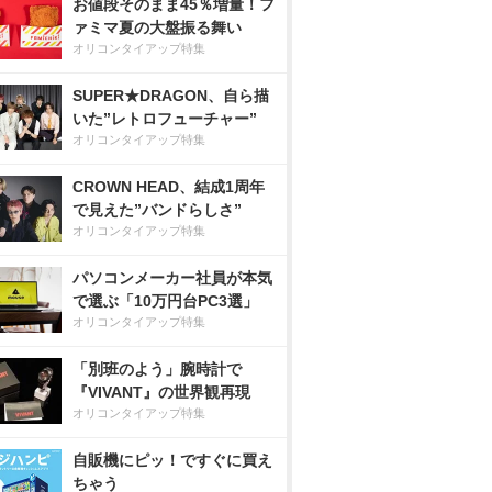
お値段そのまま45％増量！フ
ァミマ夏の大盤振る舞い
オリコンタイアップ特集
SUPER★DRAGON、自ら描
いた”レトロフューチャー”
オリコンタイアップ特集
CROWN HEAD、結成1周年
で見えた”バンドらしさ”
オリコンタイアップ特集
パソコンメーカー社員が本気
で選ぶ「10万円台PC3選」
オリコンタイアップ特集
「別班のよう」腕時計で
『VIVANT』の世界観再現
オリコンタイアップ特集
自販機にピッ！ですぐに買え
ちゃう