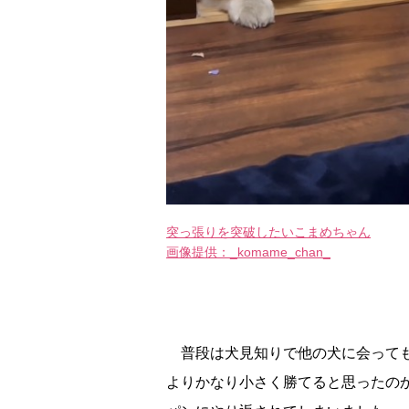
突っ張りを突破したいこまめちゃん
画像提供：_komame_chan_
普段は犬見知りで他の犬に会っても
よりかなり小さく勝てると思ったの