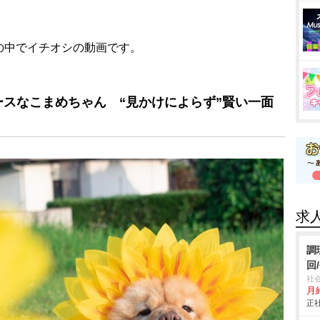
中でイチオシの動画です。
スなこまめちゃん “見かけによらず”賢い一面
求
調
回
社
月
正社