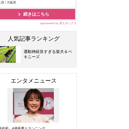
員 / 大阪府
続きはこちら
sponsored by 求人ボックス
人気記事ランキング
運動神経良すぎる柴犬＆ペ
キニーズ
エンタメニュース
坂絵莉、4歳長男とランニング