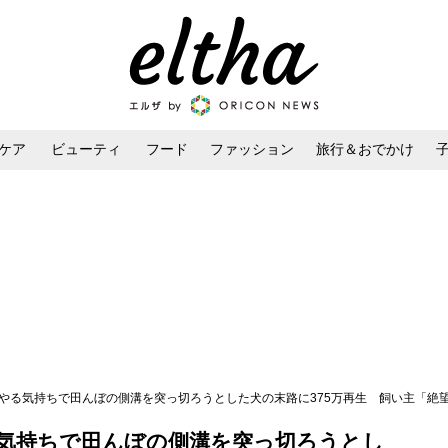
ケア
ビューティ
フード
ファッション
旅行＆おでかけ
ンケア
ダイエット・ボディケア
ヘアスタイル・ヘアアレンジ
はやる気持ちで田んぼの側溝を突っ切ろうとした犬の末路に375万再生 飼い主「絶
気持ちで田んぼの側溝を突っ切ろうとし