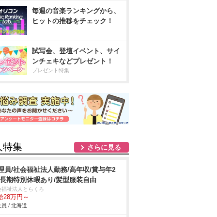
毎週の音楽ランキングから、
ヒットの推移をチェック！
試写会、登壇イベント、サイ
ンチェキなどプレゼント！
プレゼント特集
人特集
さらに見る
理員/社会福祉法人勤務/高年収/賞与年2
/長期特別休暇あり/髪型服装自由
会福祉法人とらくろ
給28万円～
員 / 北海道