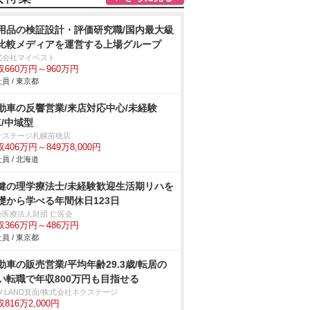
用品の検証設計・評価研究職/国内最大級
比較メディアを運営する上場グループ
式会社マイベスト
収660万円～960万円
員 / 東京都
動車の反響営業/来店対応中心/未経験
K/中域型
クステージ札幌苗穂店
406万円～849万8,000円
員 / 北海道
健の理学療法士/未経験歓迎生活期リハを
礎から学べる年間休日123日
会医療法人財団 仁医会
収366万円～486万円
員 / 東京都
動車の販売営業/平均年齢29.3歳/転居の
い転職で年収800万円も目指せる
V LAND箕面/株式会社ネクステージ
816万2,000円