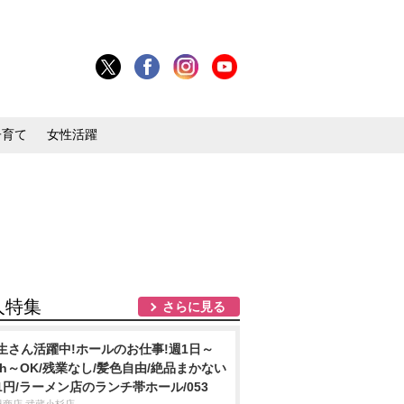
子育て
女性活躍
人特集
さらに見る
生さん活躍中!ホールのお仕事!週1日～
3h～OK/残業なし/髪色自由/絶品まかない
1円/ラーメン店のランチ帯ホール/053