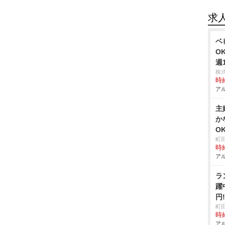
求
ベ
O
週
株
時給
アル
主
か
O
町
時給
アル
ラ
躍
円
町
時給
アル