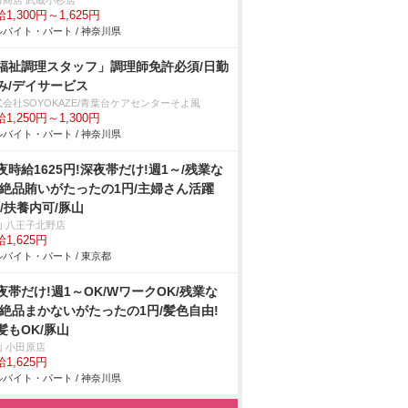
田商店 武蔵小杉店
1,300円～1,625円
バイト・パート / 神奈川県
福祉調理スタッフ」調理師免許必須/日勤
み/デイサービス
式会社SOYOKAZE/青葉台ケアセンターそよ風
1,250円～1,300円
バイト・パート / 神奈川県
夜時給1625円!深夜帯だけ!週1～/残業な
/絶品賄いがたったの1円/主婦さん活躍
!/扶養内可/豚山
山 八王子北野店
1,625円
バイト・パート / 東京都
夜帯だけ!週1～OK/WワークOK/残業な
/絶品まかないがたったの1円/髪色自由!
髪もOK/豚山
山 小田原店
1,625円
バイト・パート / 神奈川県