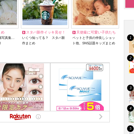
とめ
スタバ新作イッキ見せ！
天使級に可愛い子供たち
猫写真集…
いくつ知ってる？ スタバ新
ペットと子供の仲良しショッ
リ
作まとめ
ト他、SNS話題キッズまとめ