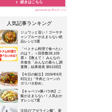
続きはこちら
sponsored by 求人ボックス
人気記事ランキング
ジュワッと旨い！ゴーヤチ
ャンプルーが止まらない絶
品レシピ3選
「ベトナム料理で食べたい
のは？」＜回答数38,109
票＞【教えて！ みんなの
衣食住「みんなの暮らし調
査隊」結果発表 第615回】
【今日の献立】2026年8月
8日(土)「牛肉とコーンの
ガリバタ炒め」
【キャベツ×豚バラ肉】ご
飯が止まらない！人気おか
ずレシピ7選
注目の“アゼライン酸”、新