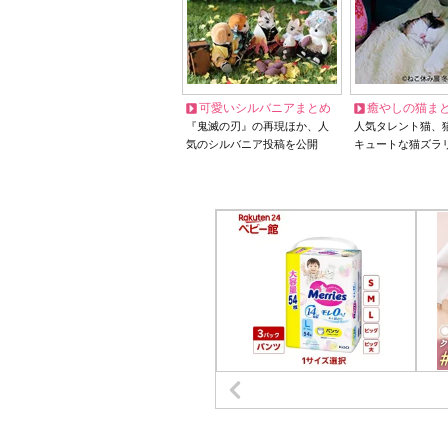
可愛いシルバニアまとめ
癒やしの猫ま
『鬼滅の刃』の再現ほか、人
人気タレント猫、
気のシルバニア投稿を公開
キュートな猫ズラ