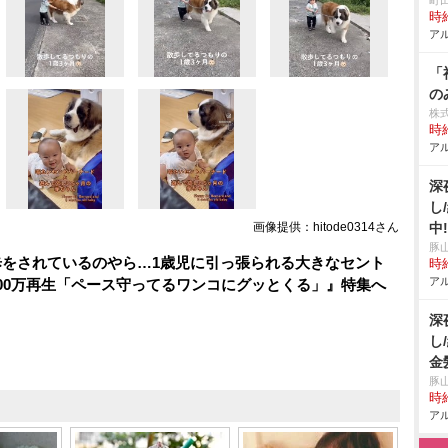
町
時給
アル
「
の
株
時給
アル
深
し
画像提供：hitode0314さん
中
豚
歩をされているのやら…1歳児に引っ張られる大きなセント
時給
アル
00万再生「ペース守ってるワンコにグッとくる」』特集へ
深
し
金
豚
時給
アル