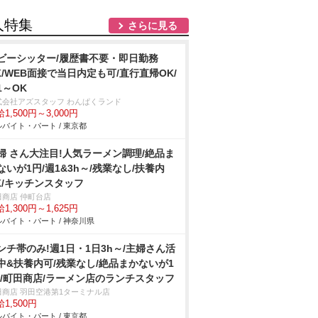
人特集
さらに見る
ビーシッター/履歴書不要・即日勤務
K/WEB面接で当日内定も可/直行直帰OK/
1～OK
式会社アズスタッフ わんぱくランド
1,500円～3,000円
バイト・パート / 東京都
婦 さん大注目!人気ラーメン調理/絶品ま
ないが1円/週1&3h～/残業なし/扶養内
K/キッチンスタッフ
田商店 仲町台店
1,300円～1,625円
バイト・パート / 神奈川県
ンチ帯のみ!週1日・1日3h～/主婦さん活
中&扶養内可/残業なし/絶品まかないが1
!/町田商店/ラーメン店のランチスタッフ
田商店 羽田空港第1ターミナル店
1,500円
バイト・パート / 東京都