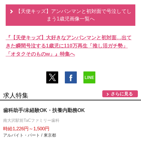
【天使キッズ】アンパンマンと初対面で号泣してし
まう1歳児画像一覧へ
『【天使キッズ】大好きなアンパンマンと初対面…出て
きた瞬間号泣する1歳児に110万再生「推し活ガチ勢」
「オタクそのものw」』特集へ
さらに見る
求人特集
歯科助手/未経験OK・扶養内勤務OK
南大沢駅前TaCファミリー歯科
時給1,226円～1,500円
アルバイト・パート / 東京都