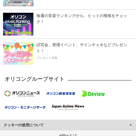
毎週の音楽ランキングから、ヒットの推移をチェッ
ク！
試写会、登壇イベント、サインチェキなどプレゼン
ト！
プレゼント特集
オリコングループサイト
クッキーの使用について
このサイトでは Cookie を使用して、ユーザーに合わせたコンテンツや広告の
elthaとは