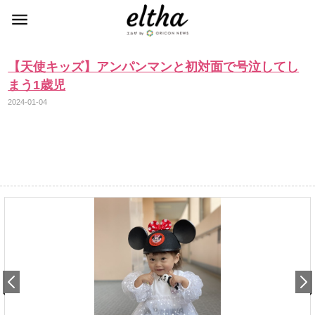
【天使キッズ】アンパンマンと初対面で号泣してし
まう1歳児
2024-01-04