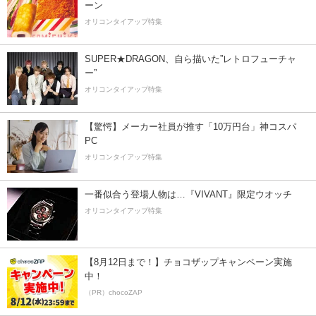
ーン
オリコンタイアップ特集
SUPER★DRAGON、自ら描いた”レトロフューチャ
ー”
オリコンタイアップ特集
【驚愕】メーカー社員が推す「10万円台」神コスパ
PC
オリコンタイアップ特集
一番似合う登場人物は…『VIVANT』限定ウオッチ
オリコンタイアップ特集
【8月12日まで！】チョコザップキャンペーン実施
中！
（PR）chocoZAP