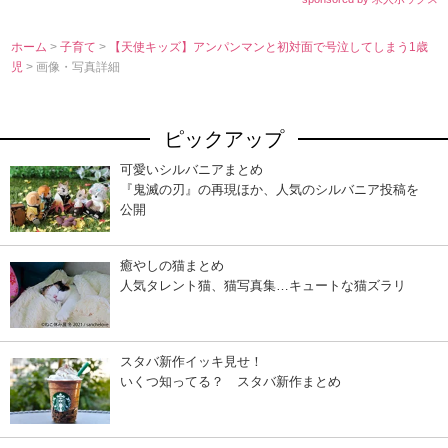
ホーム
>
子育て
>
【天使キッズ】アンパンマンと初対面で号泣してしまう1歳
児
> 画像・写真詳細
ピックアップ
可愛いシルバニアまとめ
『鬼滅の刃』の再現ほか、人気のシルバニア投稿を
公開
癒やしの猫まとめ
人気タレント猫、猫写真集…キュートな猫ズラリ
スタバ新作イッキ見せ！
いくつ知ってる？ スタバ新作まとめ