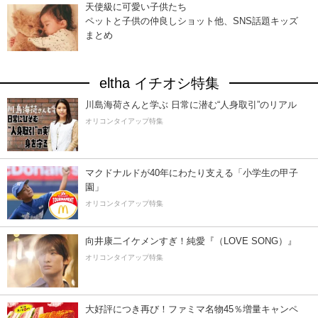
天使級に可愛い子供たち
ペットと子供の仲良しショット他、SNS話題キッズ
まとめ
eltha イチオシ特集
川島海荷さんと学ぶ 日常に潜む“人身取引”のリアル
オリコンタイアップ特集
マクドナルドが40年にわたり支える「小学生の甲子
園」
オリコンタイアップ特集
向井康二イケメンすぎ！純愛『（LOVE SONG）』
オリコンタイアップ特集
大好評につき再び！ファミマ名物45％増量キャンペ