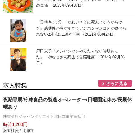
の真価 （2023年09月07日）
【天使キッズ】「かわいそうに死んじゃうからヤ
ダ」感受性が豊かすぎてアンパンマンぱんが食べら
れない2才児に160万再生 （2021年08月24日）
戸田恵子「アンパンマンやりたくない時期あっ
た」 やなせさん死去で苦悩吐露 （2014年02月06
日）
さらに見る
求人特集
夜勤専属/冷凍食品の製造オペレーター/日曜固定休み/長期休
暇あり
株式会社ジャパンクリエイト北日本事業統括部
時給1,200円
派遣社員 / 北海道