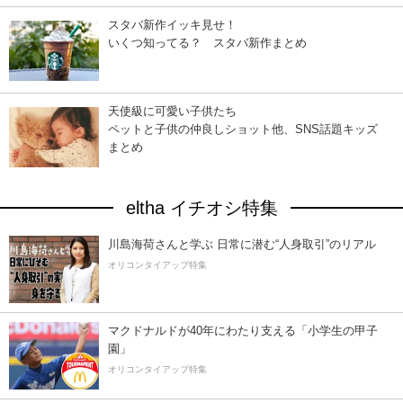
スタバ新作イッキ見せ！
いくつ知ってる？ スタバ新作まとめ
天使級に可愛い子供たち
ペットと子供の仲良しショット他、SNS話題キッズ
まとめ
eltha イチオシ特集
川島海荷さんと学ぶ 日常に潜む“人身取引”のリアル
オリコンタイアップ特集
マクドナルドが40年にわたり支える「小学生の甲子
園」
オリコンタイアップ特集