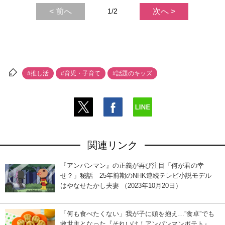
< 前へ
1/2
次へ >
#推し活
#育児・子育て
#話題のキッズ
関連リンク
『アンパンマン』の正義が再び注目「何が君の幸
せ？」秘話 25年前期のNHK連続テレビ小説モデル
はやなせたかし夫妻 （2023年10月20日）
「何も食べたくない」我が子に頭を抱え…”食卓”でも
救世主となった『それいけ！アンパンマンポテト』