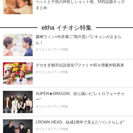
ペットと子供の仲良しショット他、SNS話題キッズ
まとめ
eltha イチオシ特集
森崎ウィン×向井康二“両片思い”にキュンが止まら
ん！
オリコンタイアップ特集
デカすぎ都市伝説発生!?ファミマ45％増量作戦再来
オリコンタイアップ特集
SUPER★DRAGON、自ら描いた”レトロフューチャ
ー”
オリコンタイアップ特集
CROWN HEAD、結成1周年で見えた”バンドらしさ”
オリコンタイアップ特集