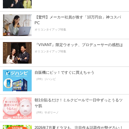
【驚愕】メーカー社員が推す「10万円台」神コスパ
PC
オリコンタイアップ特集
『VIVANT』限定ウオッチ、プロデューサーの感想は
オリコンタイアップ特集
自販機にピッ！ですぐに買えちゃう
（PR）ジハンピ
朝1分貼るだけ！ミルクピールで一日中ずっとうるツ
ヤ肌
（PR）サボリーノ
2026年7月夏ドラマも、注目作＆話題作が勢ぞろい！