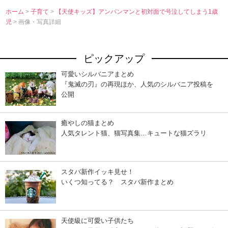
ホーム
>
子育て
>
【天使キッズ】アンパンマンと初対面で号泣してしまう1歳
児
> 画像・写真詳細
ピックアップ
可愛いシルバニアまとめ
『鬼滅の刃』の再現ほか、人気のシルバニア投稿を
公開
癒やしの猫まとめ
人気タレント猫、猫写真集…キュートな猫ズラリ
スタバ新作イッキ見せ！
いくつ知ってる？ スタバ新作まとめ
天使級に可愛い子供たち