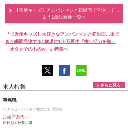
【天使キッズ】アンパンマンと初対面で号泣してし
まう1歳児画像一覧へ
『【天使キッズ】大好きなアンパンマンと初対面…出て
きた瞬間号泣する1歳児に110万再生「推し活ガチ勢」
「オタクそのものw」』特集へ
さらに見る
求人特集
事務職
ワタキューセイモア株式会社 業務部
月給21万円～
正社員 / 神奈川県