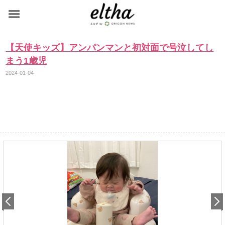
【天使キッズ】アンパンマンと初対面で号泣してし
まう1歳児
2024-01-04