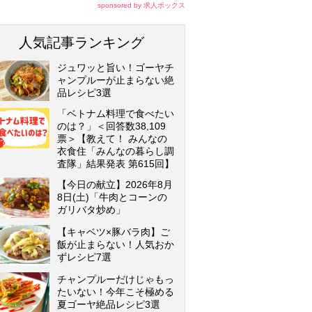
sponsored by 求人ボックス
人気記事ランキング
ジュワッと旨い！ゴーヤチ
ャンプルーが止まらない絶
品レシピ3選
「ベトナム料理で食べたい
のは？」＜回答数38,109
票＞【教えて！ みんなの
衣食住「みんなの暮らし調
査隊」結果発表 第615回】
【今日の献立】2026年8月
8日(土)「牛肉とコーンの
ガリバタ炒め」
【キャベツ×豚バラ肉】ご
飯が止まらない！人気おか
ずレシピ7選
チャンプルーだけじゃもっ
たいない！今年こそ極める
夏ゴーヤ絶品レシピ3選