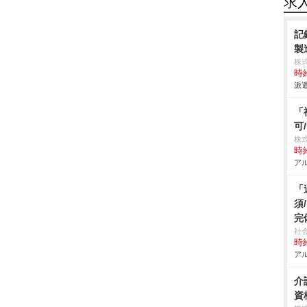
求
記
製
株
時給
派遣
「
可
株
時給
アル
「
須
完
社
時給
アル
介
資