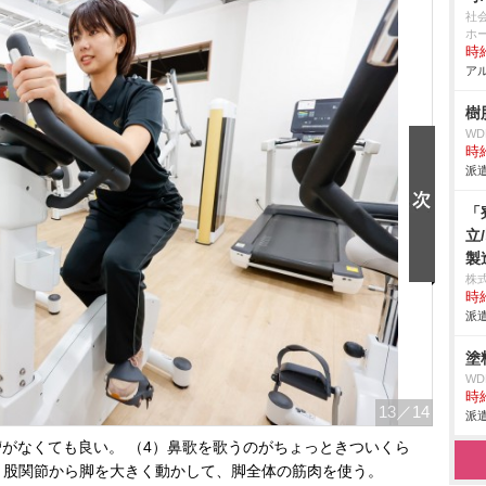
社
ホ
時給
アル
樹
W
時給
派遣
「
立
製
株
時給
派遣
塗
W
時給
13
／14
派遣
がなくても良い。 （4）鼻歌を歌うのがちょっときついくら
）股関節から脚を大きく動かして、脚全体の筋肉を使う。