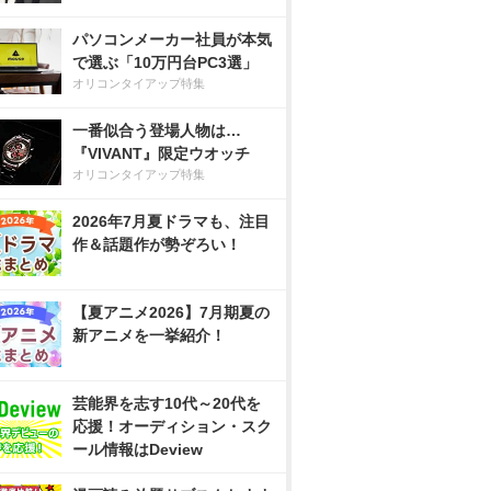
パソコンメーカー社員が本気
で選ぶ「10万円台PC3選」
オリコンタイアップ特集
一番似合う登場人物は…
『VIVANT』限定ウオッチ
オリコンタイアップ特集
2026年7月夏ドラマも、注目
作＆話題作が勢ぞろい！
【夏アニメ2026】7月期夏の
新アニメを一挙紹介！
芸能界を志す10代～20代を
応援！オーディション・スク
ール情報はDeview