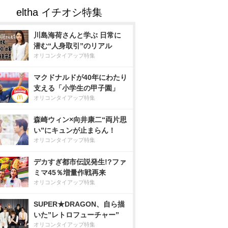
川島海荷さんと学ぶ 日常に
潜む“人身取引”のリアル
オリコンタイアップ特集
マクドナルドが40年にわたり
支える「小学生の甲子園」
オリコンタイアップ特集
森崎ウィン×向井康二“両片思
い”にキュンが止まらん！
オリコンタイアップ特集
デカすぎ都市伝説発生!?ファ
ミマ45％増量作戦再来
オリコンタイアップ特集
SUPER★DRAGON、自ら描
いた”レトロフューチャー”
オリコンタイアップ特集