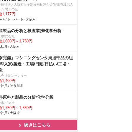
会福祉法人大阪府母子寡婦福祉連合会/特別養護老人
ーム 悠々の苑
1,177円
バイト・パート / 大阪府
脂製品の分析と検査業務/化学分析
DB株式会社
1,600円～1,750円
社員 / 大阪府
寮完備」マシニングセンタ周辺部品の組
/即入寮/製造・工場/日勤/日払い/工場・
造
式会社京栄センター
1,400円
社員 / 神奈川県
料原料と製品の分析/化学分析
DB株式会社
1,750円～1,850円
社員 / 大阪府
続きはこちら