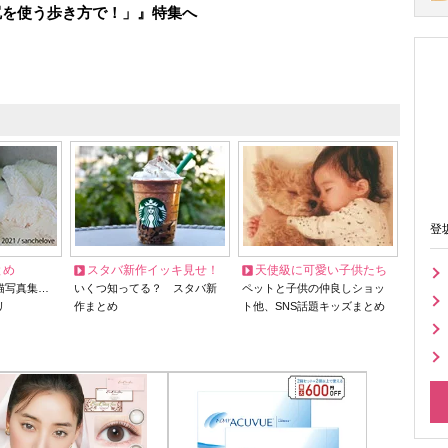
尻を使う歩き方で！」』特集へ
登
とめ
スタバ新作イッキ見せ！
天使級に可愛い子供たち
猫写真集…
いくつ知ってる？ スタバ新
ペットと子供の仲良しショッ
リ
作まとめ
ト他、SNS話題キッズまとめ