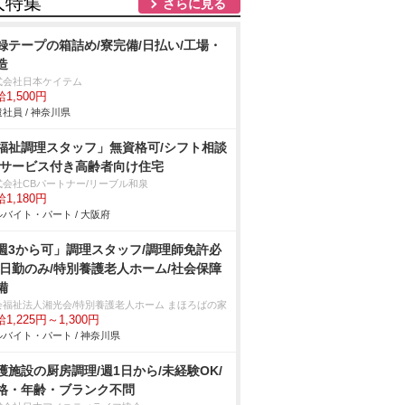
人特集
さらに見る
録テープの箱詰め/寮完備/日払い/工場・
造
式会社日本ケイテム
1,500円
社員 / 神奈川県
福祉調理スタッフ」無資格可/シフト相談
/サービス付き高齢者向け住宅
式会社CBパートナー/リーブル和泉
1,180円
バイト・パート / 大阪府
週3から可」調理スタッフ/調理師免許必
/日勤のみ/特別養護老人ホーム/社会保障
備
会福祉法人湘光会/特別養護老人ホーム まほろばの家
1,225円～1,300円
バイト・パート / 神奈川県
護施設の厨房調理/週1日から/未経験OK/
格・年齢・ブランク不問