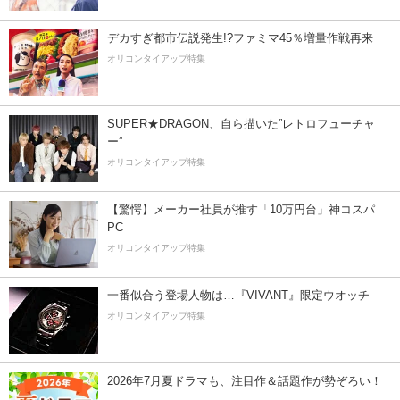
デカすぎ都市伝説発生!?ファミマ45％増量作戦再来
オリコンタイアップ特集
SUPER★DRAGON、自ら描いた”レトロフューチャ
ー”
オリコンタイアップ特集
【驚愕】メーカー社員が推す「10万円台」神コスパ
PC
オリコンタイアップ特集
一番似合う登場人物は…『VIVANT』限定ウオッチ
オリコンタイアップ特集
2026年7月夏ドラマも、注目作＆話題作が勢ぞろい！