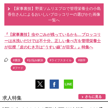
【家事裏技】野菜ソムリエプロで管理栄養士の小島
香住さんによるおいしいブロッコリーの選びかた画像
一覧へ
『【家事裏技】虫やごみが残っているかも…ブロッコリ
ーは水洗いだけでは不十分、正しい食べ方を管理栄養士
が伝授「皮のむき方は“うすい線”が目安」』特集へ
#裏技
#お悩み解決
#ライフスタイル
#雑学
#フード
さらに見る
求人特集