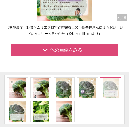
5
／8
【家事裏技】野菜ソムリエプロで管理栄養士の小島香住さんによるおいしい
ブロッコリーの選びかた（@kasumiii.mmより）
他の画像をみる