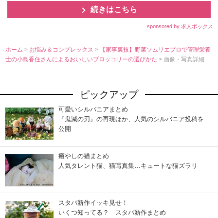
続きはこちら
sponsored by 求人ボックス
ホーム
>
お悩み＆コンプレックス
>
【家事裏技】野菜ソムリエプロで管理栄養
士の小島香住さんによるおいしいブロッコリーの選びかた
> 画像・写真詳細
ピックアップ
可愛いシルバニアまとめ
『鬼滅の刃』の再現ほか、人気のシルバニア投稿を
公開
癒やしの猫まとめ
人気タレント猫、猫写真集…キュートな猫ズラリ
スタバ新作イッキ見せ！
いくつ知ってる？ スタバ新作まとめ