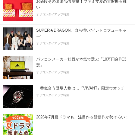
お値段そのまま45％増量！ファミマ夏の大盤振る舞
い
オリコンタイアップ特集
SUPER★DRAGON、自ら描いた”レトロフューチャ
ー”
オリコンタイアップ特集
パソコンメーカー社員が本気で選ぶ「10万円台PC3
選」
オリコンタイアップ特集
一番似合う登場人物は…『VIVANT』限定ウオッチ
オリコンタイアップ特集
2026年7月夏ドラマも、注目作＆話題作が勢ぞろい！