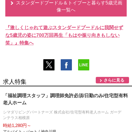
スタンダードプードル＆トイプーと暮らす5歳児画
像一覧へ
『激しくじゃれて遊ぶスタンダードプードルに我関せず
な5歳児の姿に700万回再生「もはや振り向きもしない
笑」』特集へ
さらに見る
求人特集
「福祉調理スタッフ」調理師免許必須/日勤のみ/住宅型有料
老人ホーム
シマダリビングパートナーズ 株式会社/住宅型有料老人ホーム ガーデ
ンテラス相模原
時給1,280円～
アルバイト・パート / 神奈川県