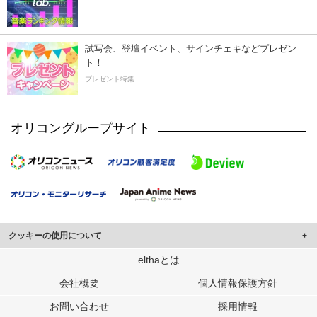
試写会、登壇イベント、サインチェキなどプレゼン
ト！
プレゼント特集
オリコングループサイト
クッキーの使用について
このサイトでは Cookie を使用して、ユーザーに合わせたコンテンツや広告の
elthaとは
表示、ソーシャル メディア機能の提供、広告の表示回数やクリック数の測定を
会社概要
個人情報保護方針
行っています。
また、ユーザーによるサイトの利用状況についても情報を収集し、ソーシャル
お問い合わせ
採用情報
メディアや広告配信、データ解析の各パートナーに提供しています。