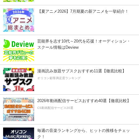
【夏アニメ2026】7月期夏の新アニメを一挙紹介！
芸能界を志す10代～20代を応援！オーディション・
スクール情報はDeview
漫画読み放題サブスクおすすめ11選【徹底比較】
オリコン顧客満足度ランキング
2026年動画配信サービスおすすめ40選【徹底比較】
CS動画配信サービス20選
毎週の音楽ランキングから、ヒットの推移をチェッ
ク！