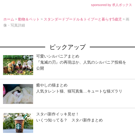
sponsored by 求人ボックス
ホーム
>
動物＆ペット
>
スタンダードプードル＆トイプーと暮らす5歳児
> 画
像・写真詳細
ピックアップ
可愛いシルバニアまとめ
『鬼滅の刃』の再現ほか、人気のシルバニア投稿を
公開
癒やしの猫まとめ
人気タレント猫、猫写真集…キュートな猫ズラリ
スタバ新作イッキ見せ！
いくつ知ってる？ スタバ新作まとめ