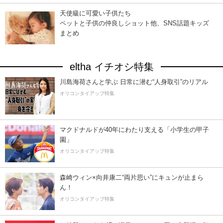
天使級に可愛い子供たち
ペットと子供の仲良しショット他、SNS話題キッズ
まとめ
eltha イチオシ特集
川島海荷さんと学ぶ 日常に潜む“人身取引”のリアル
オリコンタイアップ特集
マクドナルドが40年にわたり支える「小学生の甲子
園」
オリコンタイアップ特集
森崎ウィン×向井康二“両片思い”にキュンが止まら
ん！
オリコンタイアップ特集