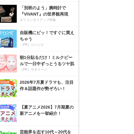
「別班のよう」腕時計で
『VIVANT』の世界観再現
オリコンタイアップ特集
自販機にピッ！ですぐに買え
ちゃう
（PR）ジハンピ
朝1分貼るだけ！ミルクピー
ルで一日中ずっとうるツヤ肌
（PR）サボリーノ
2026年7月夏ドラマも、注目
作＆話題作が勢ぞろい！
【夏アニメ2026】7月期夏の
新アニメを一挙紹介！
芸能界を志す10代～20代を