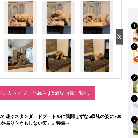
ドル＆トイプーと暮らす5歳児画像一覧へ
て遊ぶスタンダードプードルに我関せずな5歳児の姿に700
はや振り向きもしない笑」』特集へ