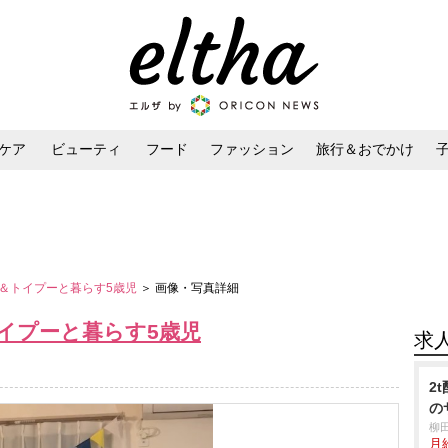
ケア
ビューティ
フード
ファッション
旅行＆おでかけ
ンケア
ダイエット・ボディケア
ヘアスタイル・ヘアアレンジ
＆トイプーと暮らす5歳児
＞ 画像・写真詳細
イプーと暮らす5歳児
求
2
の
柳
月