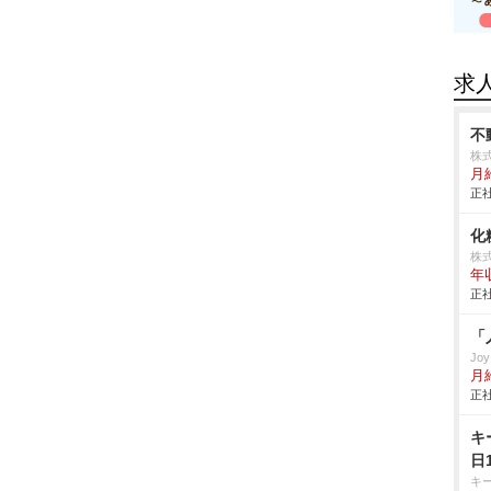
求
不
株
月
正社
化
株
年
正社
「
Jo
月
正社
キ
日
キ