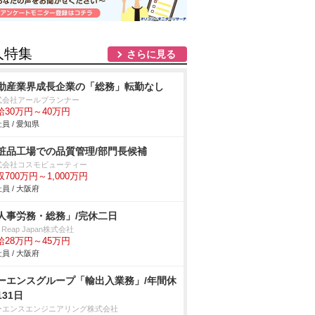
人特集
さらに見る
動産業界成長企業の「総務」転勤なし
式会社アールプランナー
給30万円～40万円
員 / 愛知県
粧品工場での品質管理/部門長候補
式会社コスモビューティー
収700万円～1,000万円
員 / 大阪府
人事労務・総務」/完休二日
y Reap Japan株式会社
給28万円～45万円
員 / 大阪府
ーエンスグループ「輸出入業務」/年間休
131日
ーエンスエンジニアリング株式会社