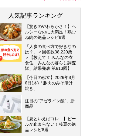
人気記事ランキング
【驚きのやわらかさ！】ヘ
ルシーなのに大満足！鶏む
ね肉の絶品レシピ8選
「人参の食べ方で好きなの
は？」＜回答数38,220票
＞【教えて！ みんなの衣
食住「みんなの暮らし調査
隊」結果発表 第613回】
【今日の献立】2026年8月
6日(木)「豚肉のみそ漬け
焼き」
注目の“アゼライン酸”、新
商品
【夏といえばコレ！】ビー
ルが止まらない！枝豆の絶
品レシピ8選