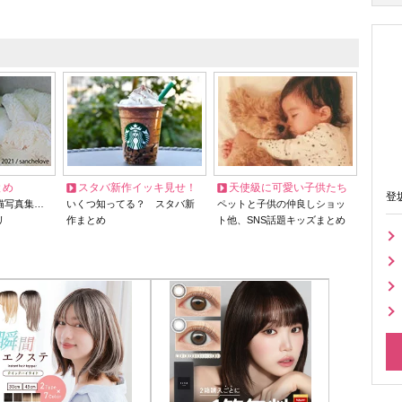
とめ
スタバ新作イッキ見せ！
天使級に可愛い子供たち
登
猫写真集…
いくつ知ってる？ スタバ新
ペットと子供の仲良しショッ
リ
作まとめ
ト他、SNS話題キッズまとめ