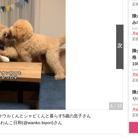
正社
障
み
ko
月
正社
障
格
1
ko
月
正社
障
り
ko
4
／18
月
正社
ラウルくんとシャビくんと暮らす5歳の息子さん
んこ日和(@wanko.biyori)さん