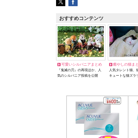
おすすめコンテンツ
可愛いシルバニアまとめ
癒やしの猫ま
『鬼滅の刃』の再現ほか、人
人気タレント猫、
気のシルバニア投稿を公開
キュートな猫ズラ