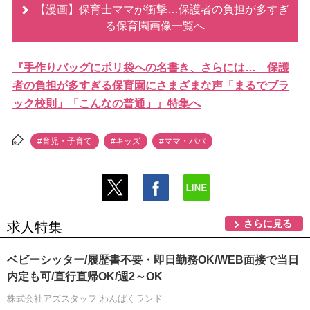
【漫画】保育士ママが衝撃…保護者の負担が多すぎ
る保育園画像一覧へ
『手作りバッグにポリ袋への名書き、さらには… 保護
者の負担が多すぎる保育園にさまざまな声「まるでブラ
ック校則」「こんなの普通」』特集へ
#育児・子育て
#キッズ
#ママ・パパ
さらに見る
求人特集
ベビーシッター/履歴書不要・即日勤務OK/WEB面接で当日
内定も可/直行直帰OK/週2～OK
株式会社アズスタッフ わんぱくランド