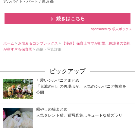
アルバイト・パート / 東京都
続きはこちら
sponsored by 求人ボックス
ホーム
>
お悩み＆コンプレックス
>
【漫画】保育士ママが衝撃…保護者の負担
が多すぎる保育園
> 画像・写真詳細
ピックアップ
可愛いシルバニアまとめ
『鬼滅の刃』の再現ほか、人気のシルバニア投稿を
公開
癒やしの猫まとめ
人気タレント猫、猫写真集…キュートな猫ズラリ