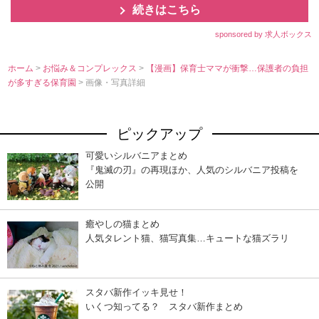
続きはこちら
sponsored by 求人ボックス
ホーム
>
お悩み＆コンプレックス
>
【漫画】保育士ママが衝撃…保護者の負担
が多すぎる保育園
> 画像・写真詳細
ピックアップ
可愛いシルバニアまとめ
『鬼滅の刃』の再現ほか、人気のシルバニア投稿を
公開
癒やしの猫まとめ
人気タレント猫、猫写真集…キュートな猫ズラリ
スタバ新作イッキ見せ！
いくつ知ってる？ スタバ新作まとめ