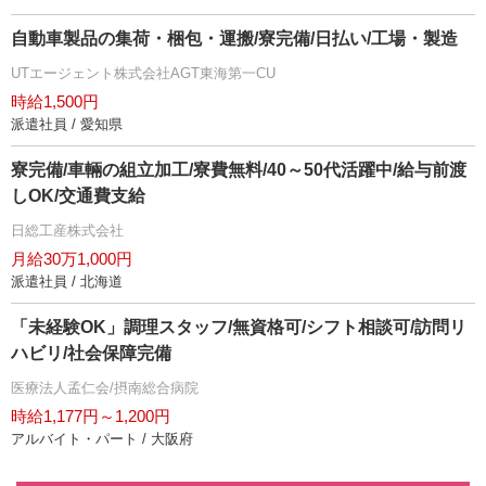
自動車製品の集荷・梱包・運搬/寮完備/日払い/工場・製造
UTエージェント株式会社AGT東海第一CU
時給1,500円
派遣社員 / 愛知県
寮完備/車輛の組立加工/寮費無料/40～50代活躍中/給与前渡
しOK/交通費支給
日総工産株式会社
月給30万1,000円
派遣社員 / 北海道
「未経験OK」調理スタッフ/無資格可/シフト相談可/訪問リ
ハビリ/社会保障完備
医療法人孟仁会/摂南総合病院
時給1,177円～1,200円
アルバイト・パート / 大阪府