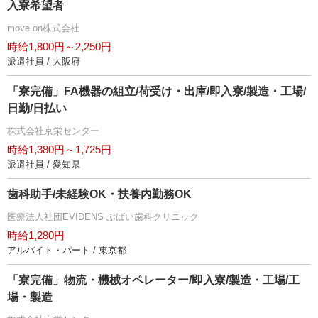
入寮希望者
move on株式会社
時給1,800円～2,250円
派遣社員 / 大阪府
「寮完備」FA機器の組立/荷受け・出庫/即入寮/製造・工場/
日勤/日払い
株式会社京栄センター
時給1,380円～1,725円
派遣社員 / 愛知県
歯科助手/未経験OK・扶養内勤務OK
医療法人社団EVIDENS ぶばい歯科クリニック
時給1,280円
アルバイト・パート / 東京都
「寮完備」物流・機械オペレーター/即入寮/製造・工場/工
場・製造