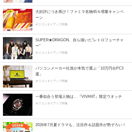
大好評につき再び！ファミマ名物45％増量キャンペ
ーン
オリコンタイアップ特集
SUPER★DRAGON、自ら描いた”レトロフューチャ
ー”
オリコンタイアップ特集
パソコンメーカー社員が本気で選ぶ「10万円台PC3
選」
オリコンタイアップ特集
一番似合う登場人物は…『VIVANT』限定ウオッチ
オリコンタイアップ特集
2026年7月夏ドラマも、注目作＆話題作が勢ぞろい！