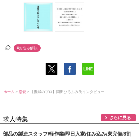
#お悩み解決
ホーム
>
恋愛
> 【復縁のプロ】岡田ひろふみ氏インタビュー
さらに見る
求人特集
部品の製造スタッフ/軽作業/即日入寮/住み込み/寮完備/8割