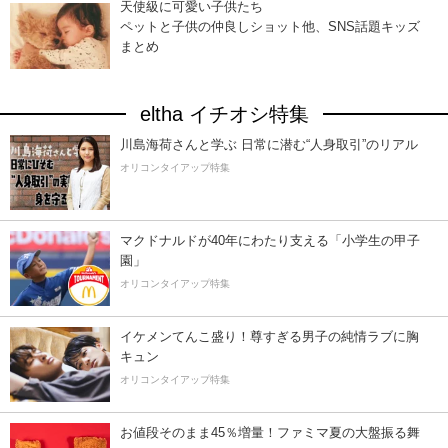
天使級に可愛い子供たち
ペットと子供の仲良しショット他、SNS話題キッズ
まとめ
eltha イチオシ特集
川島海荷さんと学ぶ 日常に潜む“人身取引”のリアル
オリコンタイアップ特集
マクドナルドが40年にわたり支える「小学生の甲子
園」
オリコンタイアップ特集
イケメンてんこ盛り！尊すぎる男子の純情ラブに胸
キュン
オリコンタイアップ特集
お値段そのまま45％増量！ファミマ夏の大盤振る舞