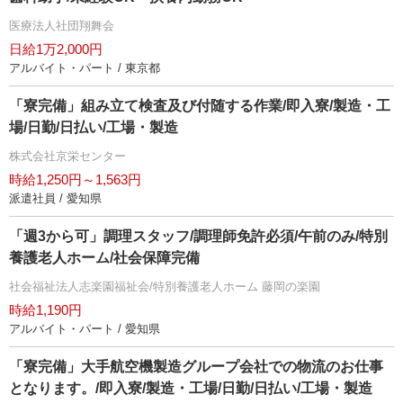
医療法人社団翔舞会
日給1万2,000円
アルバイト・パート / 東京都
「寮完備」組み立て検査及び付随する作業/即入寮/製造・工
場/日勤/日払い/工場・製造
株式会社京栄センター
時給1,250円～1,563円
派遣社員 / 愛知県
「週3から可」調理スタッフ/調理師免許必須/午前のみ/特別
養護老人ホーム/社会保障完備
社会福祉法人志楽園福祉会/特別養護老人ホーム 藤岡の楽園
時給1,190円
アルバイト・パート / 愛知県
「寮完備」大手航空機製造グループ会社での物流のお仕事
となります。/即入寮/製造・工場/日勤/日払い/工場・製造