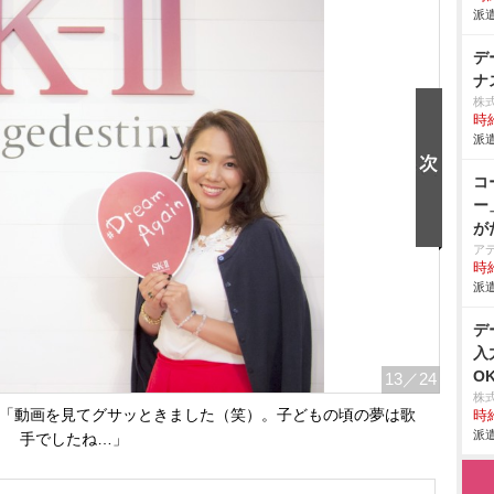
派遣
デ
ナ
株
時給
派遣
コ
ー
が
ア
時給
派遣
デ
入
O
13
／24
株
hn）さん。「動画を見てグサッときました（笑）。子どもの頃の夢は歌
時給
派遣
手でしたね…」