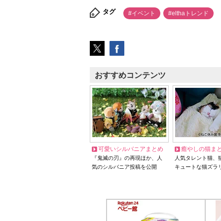
タグ
#イベント
#elthaトレンド
おすすめコンテンツ
可愛いシルバニアまとめ
癒やしの猫ま
『鬼滅の刃』の再現ほか、人
人気タレント猫、
気のシルバニア投稿を公開
キュートな猫ズラ