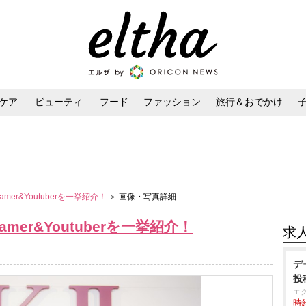
ケア
ビューティ
フード
ファッション
旅行＆おでかけ
ンケア
ダイエット・ボディケア
ヘアスタイル・ヘアアレンジ
amer&Youtuberを一挙紹介！
＞ 画像・写真詳細
amer&Youtuberを一挙紹介！
求
デ
投
エ
時給