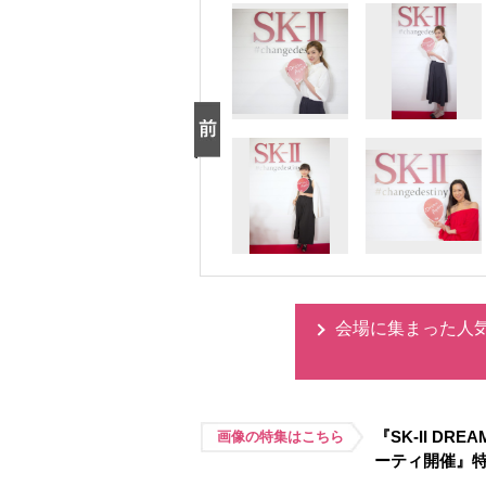
会場に集まった人気In
『SK-II D
画像の特集はこちら
ーティ開催』