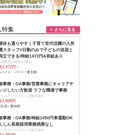
人特集
さらに見る
望休も通りやすく子育て世代活躍の入所
護スタッフ!/日勤のみで子どもの送迎と
両立できる/時給1472円&有給あり
会医療法人財団 仁医会
1,472円～
バイト・パート / 東京都
般事務・OA事務/営業事務にキャリアチ
ンジしたい方歓迎 ラフな職場で事務
ーソルテンプスタッフ株式会社
1,500円
社員 / 愛知県
般事務・OA事務/時給1450円車通勤OK
んしん長期採用業務残業なし
ーソルテンプスタッフ株式会社