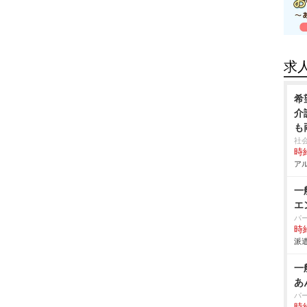
求
希
介
も
社
時給
アル
一
エ
パ
時給
派遣
一
あ
パ