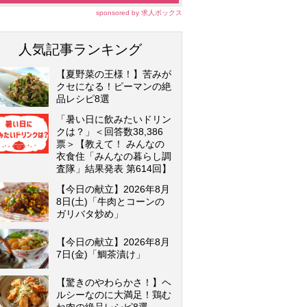
sponsored by 求人ボックス
人気記事ランキング
【夏野菜の王様！】苦みが
クセになる！ピーマンの絶
品レシピ8選
「暑い日に飲みたいドリン
クは？」＜回答数38,386
票＞【教えて！ みんなの
衣食住「みんなの暮らし調
査隊」結果発表 第614回】
【今日の献立】2026年8月
8日(土)「牛肉とコーンの
ガリバタ炒め」
【今日の献立】2026年8月
7日(金)「鯛茶漬け」
【驚きのやわらかさ！】ヘ
ルシーなのに大満足！鶏む