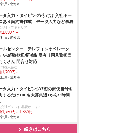
社員 / 北海道
ータ入力・タイピング/今だけ 入社ボー
スあり契約書作成・データ入力など事務
式会社ラブキャリア
1,650円～
社員 / 愛知県
ールセンター「テレフォンオペレータ
」/未経験歓迎/研修制度有り同業務担当
たくさん 問合せ対応
デコ株式会社
1,700円～
社員 / 愛知県
ータ入力・タイピング/7桁の郵便番号を
力するだけ100名大募集週1から/3時間
K
式会社グラスト 札幌オフィス
1,750円～1,850円
社員 / 北海道
続きはこちら