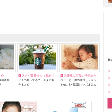
登
とめ
スタバ新作イッキ見せ！
天使級に可愛い子供たち
猫写真集…
いくつ知ってる？ スタバ新
ペットと子供の仲良しショッ
リ
作まとめ
ト他、SNS話題キッズまとめ