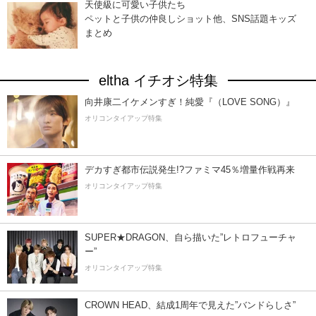
天使級に可愛い子供たち
ペットと子供の仲良しショット他、SNS話題キッズ
まとめ
eltha イチオシ特集
向井康二イケメンすぎ！純愛『（LOVE SONG）』
オリコンタイアップ特集
デカすぎ都市伝説発生!?ファミマ45％増量作戦再来
オリコンタイアップ特集
SUPER★DRAGON、自ら描いた”レトロフューチャ
ー”
オリコンタイアップ特集
CROWN HEAD、結成1周年で見えた”バンドらしさ”