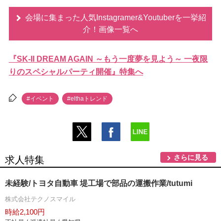
会場に集まった人気Instagramer&Youtuberを一挙紹
介！画像一覧へ
『SK-II DREAM AGAIN ～もう一度夢を見よう～ 一夜限
りのスペシャルパーティ開催』特集へ
#イベント
#elthaトレンド
さらに見る
求人特集
未経験/トヨタ自動車 堤工場で部品の運搬作業/tutumi
株式会社テクノスマイル
時給2,100円