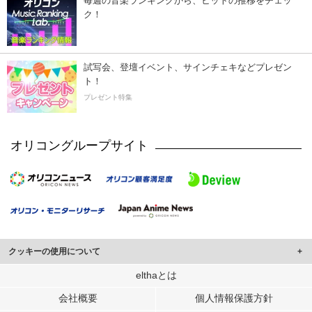
毎週の音楽ランキングから、ヒットの推移をチェッ
ク！
試写会、登壇イベント、サインチェキなどプレゼン
ト！
プレゼント特集
オリコングループサイト
クッキーの使用について
このサイトでは Cookie を使用して、ユーザーに合わせたコンテンツや広告の
elthaとは
表示、ソーシャル メディア機能の提供、広告の表示回数やクリック数の測定を
会社概要
個人情報保護方針
行っています。
また、ユーザーによるサイトの利用状況についても情報を収集し、ソーシャル