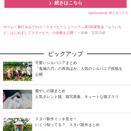
続きはこちら
sponsored by 求人ボックス
ホーム
>
旅行＆おでかけ
>
スヌーピーミュージアム第2回展覧会『もういち
ど、はじめましてスヌーピー』の全貌を公開！
> 画像・写真詳細
ピックアップ
可愛いシルバニアまとめ
『鬼滅の刃』の再現ほか、人気のシルバニア投稿を
公開
癒やしの猫まとめ
人気タレント猫、猫写真集…キュートな猫ズラリ
スタバ新作イッキ見せ！
いくつ知ってる？ スタバ新作まとめ