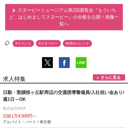
スヌーピーミュージアム第2回展覧会『もういち
ど、はじめましてスヌーピー』の全貌を公開！画像一
覧へ
#イベント
#スヌーピー
#elthaトレンド
さらに見る
求人特集
日勤・聖蹟桜ヶ丘駅周辺の交通誘導警備員/入社祝い金あり/
週1日～OK
株式会社MSK
日給1万4,500円～
アルバイト・パート / 東京都