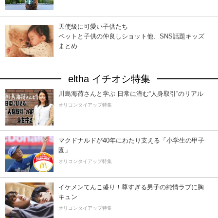
天使級に可愛い子供たち
ペットと子供の仲良しショット他、SNS話題キッズ
まとめ
eltha イチオシ特集
川島海荷さんと学ぶ 日常に潜む“人身取引”のリアル
オリコンタイアップ特集
マクドナルドが40年にわたり支える「小学生の甲子
園」
オリコンタイアップ特集
イケメンてんこ盛り！尊すぎる男子の純情ラブに胸
キュン
オリコンタイアップ特集