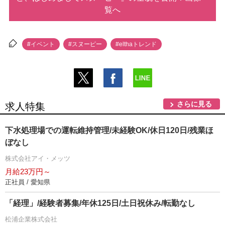
覧へ
#イベント
#スヌーピー
#elthaトレンド
さらに見る
求人特集
下水処理場での運転維持管理/未経験OK/休日120日/残業ほ
ぼなし
株式会社アイ・メッツ
月給23万円～
正社員 / 愛知県
「経理」/経験者募集/年休125日/土日祝休み/転勤なし
松浦企業株式会社