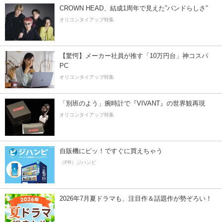
CROWN HEAD、結成1周年で見えた”バンドらしさ”
オリコンタイアップ特集
【驚愕】メーカー社員が推す「10万円台」神コスパ
PC
オリコンタイアップ特集
「別班のよう」腕時計で『VIVANT』の世界観再現
オリコンタイアップ特集
自販機にピッ！ですぐに買えちゃう
（PR）ジハンピ
2026年7月夏ドラマも、注目作＆話題作が勢ぞろい！