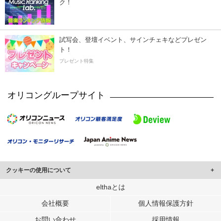
ク！
試写会、登壇イベント、サインチェキなどプレゼン
ト！
プレゼント特集
オリコングループサイト
クッキーの使用について
このサイトでは Cookie を使用して、ユーザーに合わせたコンテンツや広告の
elthaとは
表示、ソーシャル メディア機能の提供、広告の表示回数やクリック数の測定を
会社概要
個人情報保護方針
行っています。
また、ユーザーによるサイトの利用状況についても情報を収集し、ソーシャル
お問い合わせ
採用情報
メディアや広告配信、データ解析の各パートナーに提供しています。