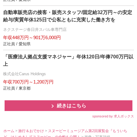
自動車販売店の接客・販売スタッフ/固定給32万円～の安定
給与/実質年休125日で公私ともに充実した働き方を
ネクステージ春日井スバル車専門店
年収448万円～901万6,000円
正社員 / 愛知県
「医療法人拠点支援マネジャー」年休120日/年俸700万円以
上
株式会社Carus Holdings
年収700万円～1,200万円
正社員 / 東京都
続きはこちら
sponsored by 求人ボックス
ホーム
>
旅行＆おでかけ
>
スヌーピーミュージアム第2回展覧会『もういち