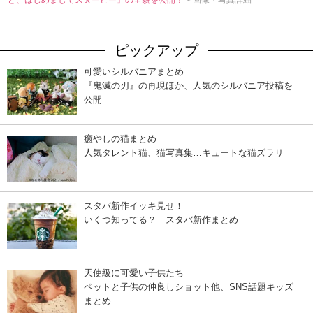
ど、はじめましてスヌーピー』の全貌を公開！
> 画像・写真詳細
ピックアップ
可愛いシルバニアまとめ
『鬼滅の刃』の再現ほか、人気のシルバニア投稿を
公開
癒やしの猫まとめ
人気タレント猫、猫写真集…キュートな猫ズラリ
スタバ新作イッキ見せ！
いくつ知ってる？ スタバ新作まとめ
天使級に可愛い子供たち
ペットと子供の仲良しショット他、SNS話題キッズ
まとめ