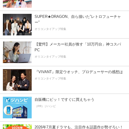
SUPER★DRAGON、自ら描いた”レトロフューチャ
ー”
オリコンタイアップ特集
【驚愕】メーカー社員が推す「10万円台」神コスパ
PC
オリコンタイアップ特集
『VIVANT』限定ウオッチ、プロデューサーの感想は
オリコンタイアップ特集
自販機にピッ！ですぐに買えちゃう
（PR）ジハンピ
2026年7月夏ドラマも、注目作＆話題作が勢ぞろい！