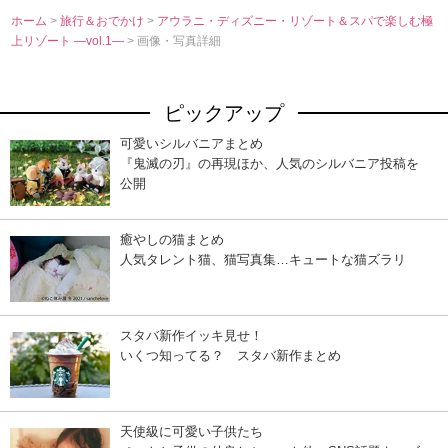
ホーム
>
旅行＆おでかけ
>
アウラニ・ディズニー・リゾート＆スパで楽しむ極
上リゾート ―vol.1―
> 画像・写真詳細
ピックアップ
可愛いシルバニアまとめ
『鬼滅の刃』の再現ほか、人気のシルバニア投稿を
公開
癒やしの猫まとめ
人気タレント猫、猫写真集…キュートな猫ズラリ
スタバ新作イッキ見せ！
いくつ知ってる？ スタバ新作まとめ
天使級に可愛い子供たち