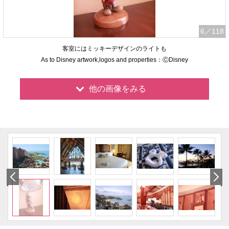
6
／118
客室にはミッキーデザインのライトも
As to Disney artwork,logos and properties：ⒸDisney
他の画像をみる