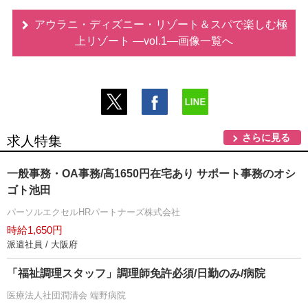
アウラニ・ディズニー・リゾート＆スパで楽しむ極
上リゾート ―vol.1―画像一覧へ
さらに見る
求人特集
一般事務・OA事務/高1650円在宅あり サポート事務のオシ
ゴト池田
パーソルエクセルHRパートナーズ株式会社
時給1,650円
派遣社員 / 大阪府
「福祉調理スタッフ」調理師免許必須/日勤のみ/病院
医療法人社団潤清会 端野病院