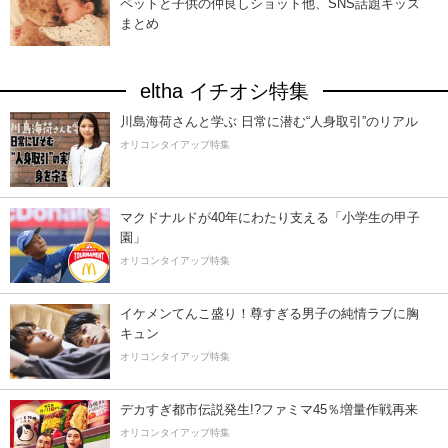
ペットと子供の仲良しショット他、SNS話題キッズ
まとめ
eltha イチオシ特集
川島海荷さんと学ぶ 日常に潜む“人身取引”のリアル
オリコンタイアップ特集
マクドナルドが40年にわたり支える「小学生の甲子
園」
オリコンタイアップ特集
イケメンてんこ盛り！尊すぎる男子の純情ラブに胸
キュン
オリコンタイアップ特集
デカすぎ都市伝説発生!?ファミマ45％増量作戦再来
オリコンタイアップ特集