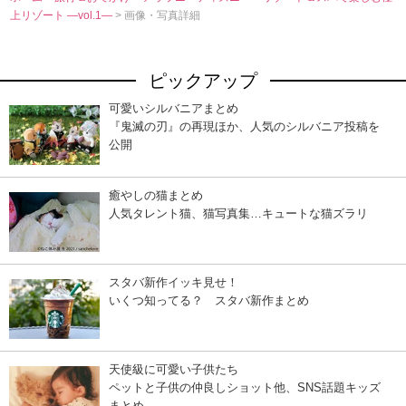
上リゾート ―vol.1―
> 画像・写真詳細
ピックアップ
可愛いシルバニアまとめ
『鬼滅の刃』の再現ほか、人気のシルバニア投稿を
公開
癒やしの猫まとめ
人気タレント猫、猫写真集…キュートな猫ズラリ
スタバ新作イッキ見せ！
いくつ知ってる？ スタバ新作まとめ
天使級に可愛い子供たち
ペットと子供の仲良しショット他、SNS話題キッズ
まとめ