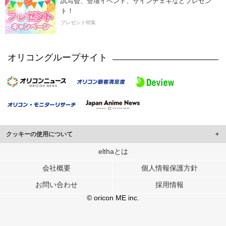
試写会、登壇イベント、サインチェキなどプレゼン
ト！
プレゼント特集
オリコングループサイト
クッキーの使用について
このサイトでは Cookie を使用して、ユーザーに合わせたコンテンツや広告の
elthaとは
表示、ソーシャル メディア機能の提供、広告の表示回数やクリック数の測定を
会社概要
個人情報保護方針
行っています。
また、ユーザーによるサイトの利用状況についても情報を収集し、ソーシャル
お問い合わせ
採用情報
メディアや広告配信、データ解析の各パートナーに提供しています。
各パートナーは、この情報とユーザーが各パートナーに提供した他の情報や、
© oricon ME inc.
ユーザーが各パートナーのサービスを使用したときに収集した他の情報を組み
合わせて使用することがあります。