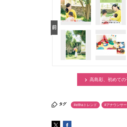
高島彩、初めての
タグ
#elthaトレンド
#アナウンサー