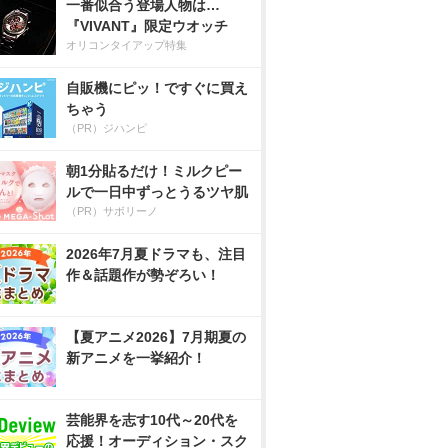
一番似合う登場人物は…
『VIVANT』限定ウオッチ
オリコンタイアップ特集
自販機にピッ！ですぐに買え
ちゃう
（PR）ジハンピ
朝1分貼るだけ！ミルクピー
ルで一日中ずっとうるツヤ肌
（PR）サボリーノ
2026年7月夏ドラマも、注目
作＆話題作が勢ぞろい！
【夏アニメ2026】7月期夏の
新アニメを一挙紹介！
芸能界を志す10代～20代を
応援！オーディション・スク