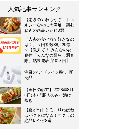
人気記事ランキング
【驚きのやわらかさ！】ヘ
ルシーなのに大満足！鶏む
ね肉の絶品レシピ8選
「人参の食べ方で好きなの
は？」＜回答数38,220票
＞【教えて！ みんなの衣
食住「みんなの暮らし調査
隊」結果発表 第613回】
注目の“アゼライン酸”、新
商品
【今日の献立】2026年8月
6日(木)「豚肉のみそ漬け
焼き」
【夏が旬】とろ～りねばね
ばがクセになる！オクラの
絶品レシピ8選