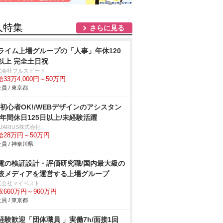
人特集
さらに見る
ライム上場グループの「人事」年休120
以上 完全土日祝
式会社フルスピード
33万4,000円～50万円
員 / 東京都
C初心者OK!/WEBデザインのアシスタン
/年間休日125日以上/未経験活躍
UARIUS株式会社
給28万円～50万円
員 / 神奈川県
電の検証設計・評価研究職/国内最大級の
較メディアを運営する上場グループ
式会社マイベスト
収660万円～960万円
員 / 東京都
経験歓迎「団体職員 」実働7h/面接1回