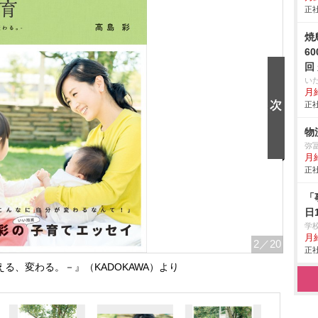
正社
焼
6
回
い
月給
正社
物
弥
月
正社
「
日
学
月給
2
／20
正社
る、変わる。－』（KADOKAWA）より