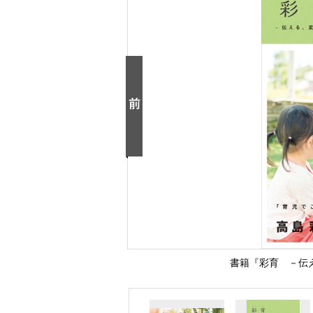
書籍『彩育 －伝え