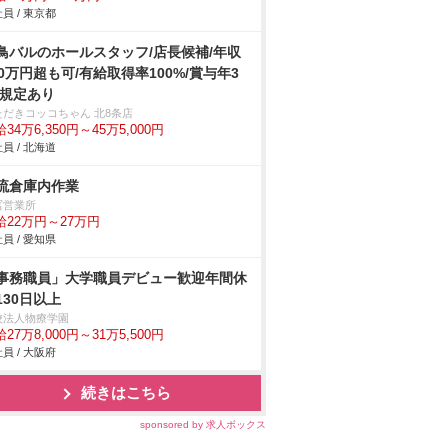
員 / 東京都
鳥バルのホールスタッフ/店長候補/年収
00万円超も可/有給取得率100%/賞与年3
 規定あり
ただきコッコちゃん 北8条店
34万6,350円～45万5,000円
員 / 北海道
流倉庫内作業
冨営業所
給22万円～27万円
員 / 愛知県
事務職員」大学職員デビュー歓迎年間休
130日以上
校法人物療学園
27万8,000円～31万5,500円
員 / 大阪府
続きはこちら
sponsored by 求人ボックス