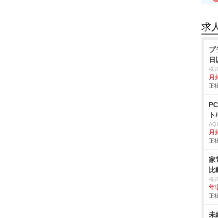
求
プ
日
株
月給
正社
P
ト
AQ
月
正社
家
比
株
年
正社
未