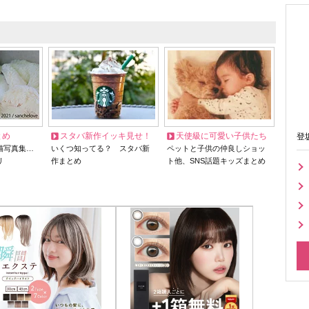
とめ
スタバ新作イッキ見せ！
天使級に可愛い子供たち
登
猫写真集…
いくつ知ってる？ スタバ新
ペットと子供の仲良しショッ
リ
作まとめ
ト他、SNS話題キッズまとめ