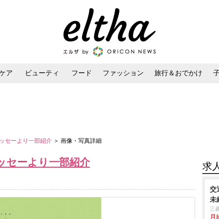
ケア
ビューティ
フード
ファッション
旅行＆おでかけ
ンケア
ダイエット・ボディケア
ヘアスタイル・ヘアアレンジ
ッセーより一部紹介
＞ 画像・写真詳細
ッセーより一部紹介
求
交
未
三
月