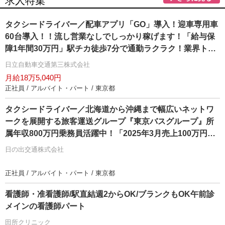
求人特集
タクシードライバー／配車アプリ「GO」導入！迎車専用車
60台導入！！流し営業なしでしっかり稼げます！「給与保
障1年間30万円」駅チカ徒歩7分で通勤ラクラク！業界トッ
プクラスの売上を誇る日本交通グループ加盟の日立自動車
日立自動車交通第三株式会社
交通です！未経験でも安心！充実した教育制度！最大20万
月給18万5,040円
円生活支援金制度導入2駅利用可能でアクセス抜群！
正社員 / アルバイト・パート / 東京都
タクシードライバー／北海道から沖縄まで幅広いネットワ
ークを展開する旅客運送グループ『東京バスグループ』所
属年収800万円乗務員活躍中！「2025年3月売上100万円以
上が7名！」経験者対象：支援金20万円支給！未経験者対
日の出交通株式会社
象：6ヶ月間30万円保障！国土交通省 女性ドライバー応援
企業＆働きやすい職場認証制度認定済
正社員 / アルバイト・パート / 東京都
看護師・准看護師/駅直結週2からOK/ブランクもOK午前診
メインの看護師パート
田所クリニック