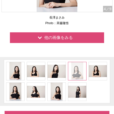
4
／9
長澤まさみ
Photo：斉藤隆悟
他の画像をみる