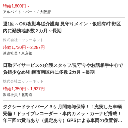
時給1,800円～
アルバイト・パート / 大阪府
週1回～OK/夜勤専従介護職 見守りメイン・仮眠有/中野区
内に勤務地多数 2カ月～長期
株式会社ニッソーネット
時給1,730円～2,287円
派遣社員 / 東京都
日勤デイサービスの介護スタッフ/見守りやお話相手中心で
負担少なめ/札幌市南区内に多数 2カ月～長期
株式会社ニッソーネット
時給1,350円～1,937円
派遣社員 / 北海道
タクシードライバー／３ケ月間給与保障！！充実した車輌
完備！ドライブレコーダー・車内カメラ・カーナビ搭載！
年三回の賞与あり（規定あり）GPSによる車両の位置管理
で迅速に配車致します徹底洗車でいつでも綺麗な車輌！！