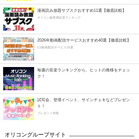
漫画読み放題サブスクおすすめ11選【徹底比較】
オリコン顧客満足度ランキング
2026年動画配信サービスおすすめ40選【徹底比較】
CS動画配信サービス20選
毎週の音楽ランキングから、ヒットの推移をチェッ
ク！
試写会、登壇イベント、サインチェキなどプレゼン
ト！
プレゼント特集
オリコングループサイト