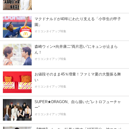
マクドナルドが40年にわたり支える「小学生の甲子
園」
オリコンタイアップ特集
森崎ウィン×向井康二“両片思い”にキュンが止まら
ん！
オリコンタイアップ特集
お値段そのまま45％増量！ファミマ夏の大盤振る舞
い
オリコンタイアップ特集
SUPER★DRAGON、自ら描いた”レトロフューチャ
ー”
オリコンタイアップ特集