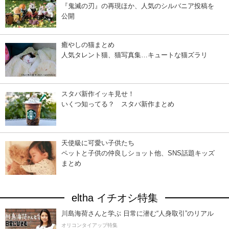
『鬼滅の刃』の再現ほか、人気のシルバニア投稿を
公開
癒やしの猫まとめ
人気タレント猫、猫写真集…キュートな猫ズラリ
スタバ新作イッキ見せ！
いくつ知ってる？ スタバ新作まとめ
天使級に可愛い子供たち
ペットと子供の仲良しショット他、SNS話題キッズ
まとめ
eltha イチオシ特集
川島海荷さんと学ぶ 日常に潜む“人身取引”のリアル
オリコンタイアップ特集