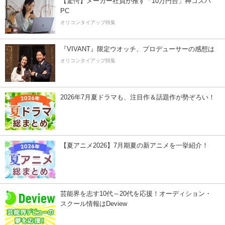
【驚愕】メーカー社員が推す「10万円台」神コスパ
PC
オリコンタイアップ特集
『VIVANT』限定ウオッチ、プロデューサーの感想は
オリコンタイアップ特集
2026年7月夏ドラマも、注目作＆話題作が勢ぞろい！
【夏アニメ2026】7月期夏の新アニメを一挙紹介！
芸能界を志す10代～20代を応援！オーディション・
スクール情報はDeview