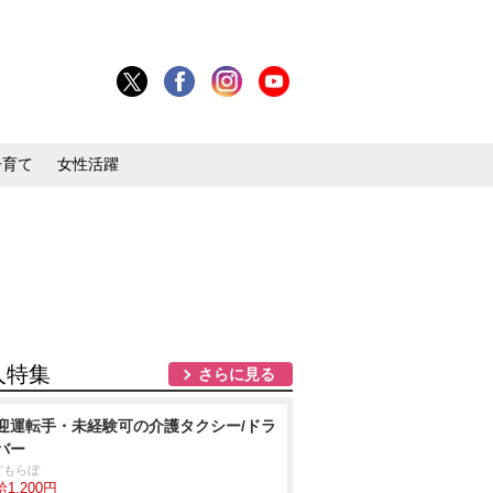
子育て
女性活躍
人特集
さらに見る
迎運転手・未経験可の介護タクシー/ドラ
バー
どもらぼ
1,200円