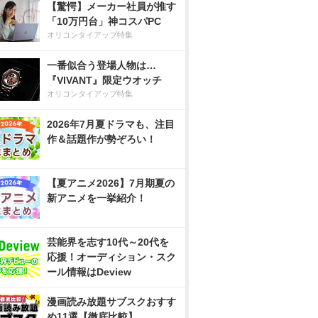
【驚愕】メーカー社員が推す
「10万円台」神コスパPC
オリコンタイアップ特集
一番似合う登場人物は…
『VIVANT』限定ウオッチ
オリコンタイアップ特集
2026年7月夏ドラマも、注目
作＆話題作が勢ぞろい！
【夏アニメ2026】7月期夏の
新アニメを一挙紹介！
芸能界を志す10代～20代を
応援！オーディション・スク
ール情報はDeview
漫画読み放題サブスクおすす
め11選【徹底比較】