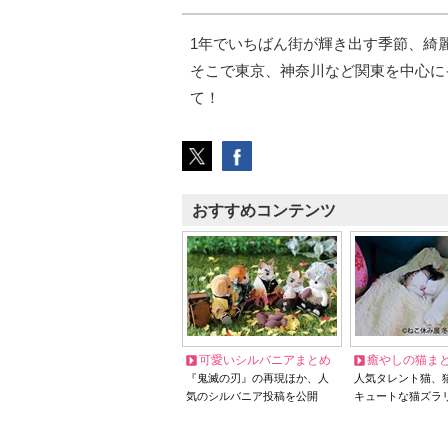
1年でいちばん街が輝き出す季節、綺
そこで東京、神奈川など関東を中心に
て！
おすすめコンテンツ
可愛いシルバニアまとめ
癒やしの猫ま
『鬼滅の刃』の再現ほか、人
人気タレント猫、
気のシルバニア投稿を公開
キュートな猫ズラ