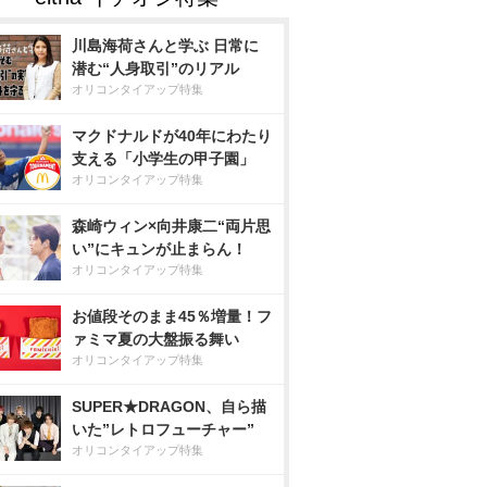
川島海荷さんと学ぶ 日常に
潜む“人身取引”のリアル
オリコンタイアップ特集
マクドナルドが40年にわたり
支える「小学生の甲子園」
オリコンタイアップ特集
森崎ウィン×向井康二“両片思
い”にキュンが止まらん！
オリコンタイアップ特集
お値段そのまま45％増量！フ
ァミマ夏の大盤振る舞い
オリコンタイアップ特集
SUPER★DRAGON、自ら描
いた”レトロフューチャー”
オリコンタイアップ特集