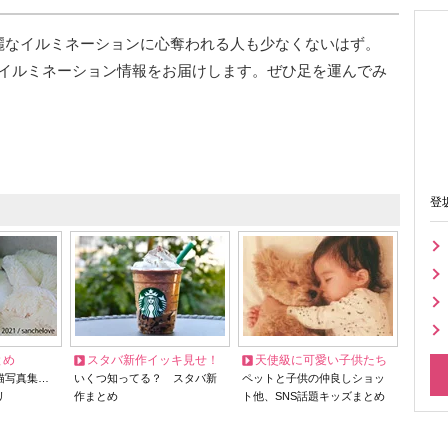
麗なイルミネーションに心奪われる人も少なくないはず。
イルミネーション情報をお届けします。ぜひ足を運んでみ
登
とめ
スタバ新作イッキ見せ！
天使級に可愛い子供たち
猫写真集…
いくつ知ってる？ スタバ新
ペットと子供の仲良しショッ
リ
作まとめ
ト他、SNS話題キッズまとめ