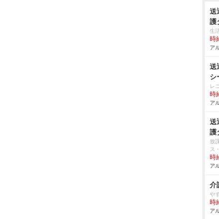
送
護
生
時給
アル
送
シ
レ
時給
アル
送
護
放
ス
時給
アル
介
す
時給
アル