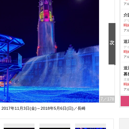
アル
介
グ
時給
アル
送
デ
時給
アル
送
募
児
時給
アル
7
／178
17年11月3日(金)～2018年5月6日(日)／長崎