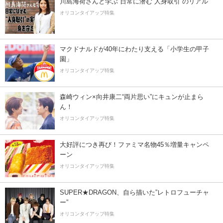
川島海荷さんと学ぶ 日常に潜む“人身取引”のリアル
オリコンタイアップ特集
マクドナルドが40年にわたり支える「小学生の甲子
園」
オリコンタイアップ特集
森崎ウィン×向井康二“両片思い”にキュンが止まら
ん！
オリコンタイアップ特集
大好評につき再び！ファミマ名物45％増量キャンペ
ーン
オリコンタイアップ特集
SUPER★DRAGON、自ら描いた”レトロフューチャ
ー”
オリコンタイアップ特集