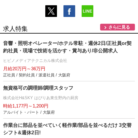
さらに見る
求人特集
音響・照明オペレーター/ホテル常駐・週休2日/正社員or契
約社員・現場で技術を活かす・賞与あり/非公開求人
ヒビノメディアテクニカル株式会社
月給20万円～36万円
正社員 / 契約社員 / 派遣社員 / 大阪府
無資格可の調理師/調理スタッフ
株式会社H&SKY はぴりあ東生野内の厨房
時給1,177円～1,200円
アルバイト・パート / 大阪府
作業台に部品を並べていく軽作業/部品を並べるだけ 3交替
シフト&週休2日!