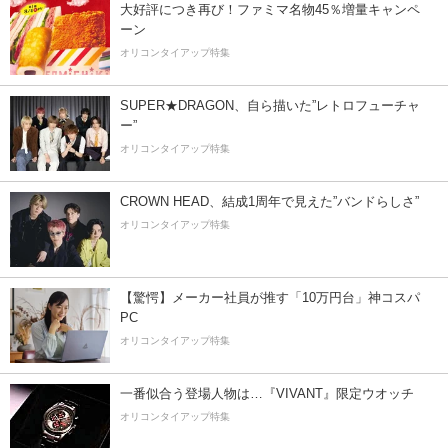
大好評につき再び！ファミマ名物45％増量キャンペ
ーン
オリコンタイアップ特集
SUPER★DRAGON、自ら描いた”レトロフューチャ
ー”
オリコンタイアップ特集
CROWN HEAD、結成1周年で見えた”バンドらしさ”
オリコンタイアップ特集
【驚愕】メーカー社員が推す「10万円台」神コスパ
PC
オリコンタイアップ特集
一番似合う登場人物は…『VIVANT』限定ウオッチ
オリコンタイアップ特集