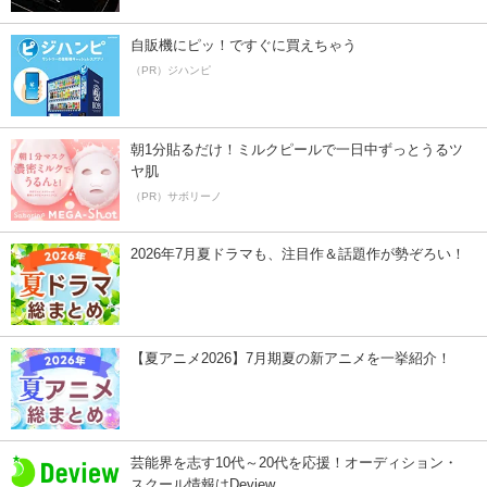
自販機にピッ！ですぐに買えちゃう
（PR）ジハンピ
朝1分貼るだけ！ミルクピールで一日中ずっとうるツ
ヤ肌
（PR）サボリーノ
2026年7月夏ドラマも、注目作＆話題作が勢ぞろい！
【夏アニメ2026】7月期夏の新アニメを一挙紹介！
芸能界を志す10代～20代を応援！オーディション・
スクール情報はDeview