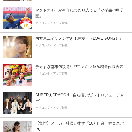
マクドナルドが40年にわたり支える「小学生の甲子
園」
オリコンタイアップ特集
向井康二イケメンすぎ！純愛『（LOVE SONG）』
オリコンタイアップ特集
デカすぎ都市伝説発生!?ファミマ45％増量作戦再来
オリコンタイアップ特集
SUPER★DRAGON、自ら描いた”レトロフューチャ
ー”
オリコンタイアップ特集
【驚愕】メーカー社員が推す「10万円台」神コスパ
PC