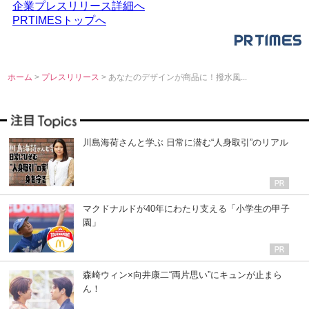
企業プレスリリース詳細へ
PRTIMESトップへ
ホーム
>
プレスリリース
> あなたのデザインが商品に！撥水風...
川島海荷さんと学ぶ 日常に潜む“人身取引”のリアル
マクドナルドが40年にわたり支える「小学生の甲子
園」
森崎ウィン×向井康二“両片思い”にキュンが止まら
ん！