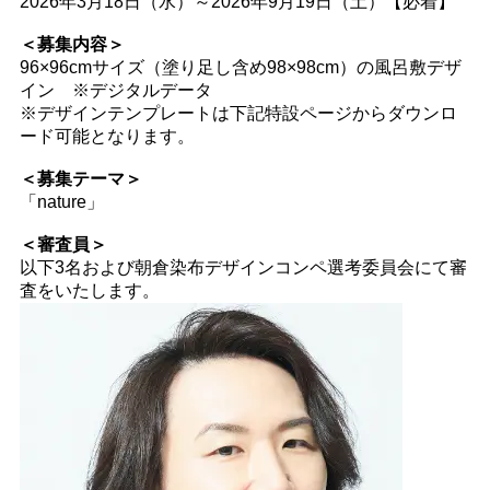
2026年3月18日（水）～2026年9月19日（土）【必着】
＜募集内容＞
96×96cmサイズ（塗り足し含め98×98cm）の風呂敷デザ
イン ※デジタルデータ
※デザインテンプレートは下記特設ページからダウンロ
ード可能となります。
＜募集テーマ＞
「nature」
＜審査員＞
以下3名および朝倉染布デザインコンペ選考委員会にて審
査をいたします。