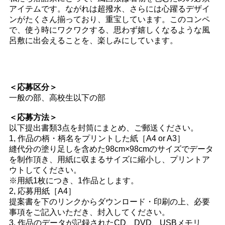
アイテムです。ながれは超撥水、さらには心躍るデザイ
ンがたくさん揃っており、重宝しています。このコンペ
で、使う時にワクワクする、思わず嬉しくなるような風
呂敷に出会えることを、楽しみにしています。
＜応募区分＞
一般の部、高校生以下の部
＜応募方法＞
以下提出書類3点を封筒にまとめ、ご郵送ください。
1, 作品の柄・柄名をプリントした紙［A4 or A3］
縫代分の塗り足しを含めた98cm×98cmのサイズでデータ
を制作頂き、用紙に収まるサイズに縮小し、プリントア
ウトしてください。
※用紙1枚につき、1作品とします。
2, 応募用紙［A4］
提案書を下のリンクからダウンロード・印刷の上、必要
事項をご記入いただき、封入してください。
3, 作品のデータが記録されたCD、DVD、USBメモリ