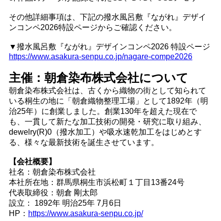
その他詳細事項は、下記の撥水風呂敷『ながれ』デザイ
ンコンペ2026特設ページからご確認ください。
▼撥水風呂敷『ながれ』デザインコンペ2026 特設ページ
https://www.asakura-senpu.co.jp/nagare-compe2026
主催：朝倉染布株式会社について
朝倉染布株式会社は、古くから織物の街として知られて
いる桐生の地に「朝倉織物整理工場」として1892年（明
治25年）に創業しました。創業130年を超えた現在で
も、一貫して新たな加工技術の開発・研究に取り組み、
dewelry(R)0（撥水加工）や吸水速乾加工をはじめとす
る、様々な最新技術を誕生させています。
【会社概要】
社名：朝倉染布株式会社
本社所在地：群馬県桐生市浜松町１丁目13番24号
代表取締役：朝倉 剛太郎
設立： 1892年 明治25年 7月6日
HP：
https://www.asakura-senpu.co.jp/