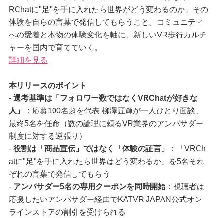
RChatに"足"を手に入れたら世界がどう変わるのか」その
体験を自らの言葉で発信してもらうこと。コミュニティ
への愛着と本物の体験変化を軸に、新しいVR歩行カルチ
ャーを国内で育てていく。
詳細を見る
本リリースのポイント
-
選考基準は「フォロワー数ではなくVRChatが好きな
人」
：応募100名超を代表 柳澤匠輝が一人ひとり面談、
最終5名を任命（数の論理に頼るVR業界のアンバサダー
制度に対する逆張り）
-
役割は「商品宣伝」ではなく「体験の証言」
：「VRCh
atに"足"を手に入れたら世界はどう変わるか」を5名それ
ぞれの言葉で発信してもらう
-
アンバサダー5名の専用クーポンを同時開始
：視聴者は
応援したいアンバサダー経由でKATVR JAPAN公式オン
ラインストアの割引を受けられる