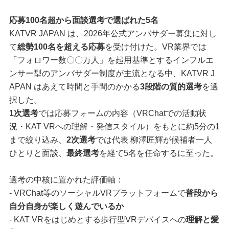
応募100名超から面談選考で選ばれた5名
KATVR JAPAN は、2026年公式アンバサダー募集に対し
て
総勢100名を超える応募
を受け付けた。VR業界では
「フォロワー数〇〇万人」を起用基準とするインフルエ
ンサー型のアンバサダー制度が主流となる中、KATVR J
APAN はあえて時間と手間のかかる
3段階の質的選考
を選
択した。
1次選考
では応募フォームの内容（VRChatでの活動状
況・KAT VRへの理解・発信スタイル）をもとに約5分の1
まで絞り込み、
2次選考
では代表 柳澤匠輝が候補者一人
ひとりと面談、
最終選考
を経て5名を任命するに至った。
選考の中核に置かれた評価軸：
- VRChat等のソーシャルVRプラットフォームで
普段から
自分自身が楽しく遊んでいるか
- KAT VRをはじめとする歩行型VRデバイスへの
理解と愛