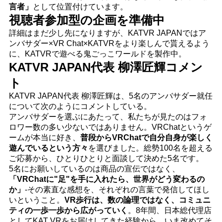
言者」
として位置付けています。
視聴者参加型の企画を準備中
詳細はまだ少し先になりますが、KATVR JAPANではア
ンバサダー×VR Chat×KATVRをより楽しんで貰えるよう
に、KATVRで遊べる鬼ごっこワールドを製作中。
KATVR JAPAN代表 柳澤匠輝コメン
ト
KATVR JAPAN代表 柳澤匠輝は、5名のアンバサダー就任
について次のようにコメントしている。
アンバサダーを選ぶにあたって、私たちが見たのはフォ
ロワー数の多い少ないではありません。VRChatというゲ
ームが本当に好き、
普段からVRChatで自分自身が楽しく
遊んでいるという方々
を選びました。総勢100名を超える
ご応募から、ひとりひとりと面談して決めた5名です。
5名にお願いしているのは商品の宣伝ではなく、
「VRChatに"足"を手に入れたら、世界がどう変わるの
か」
-その素直な感想を、それぞれの言葉で発信してほし
いということ。
VR歩行は、数の論理ではなく、コミュニ
ティの一歩一歩から広がっていく
。8年間、日本総代理店
としてKAT VRをお届けしてきた経験から、いま改めてそ