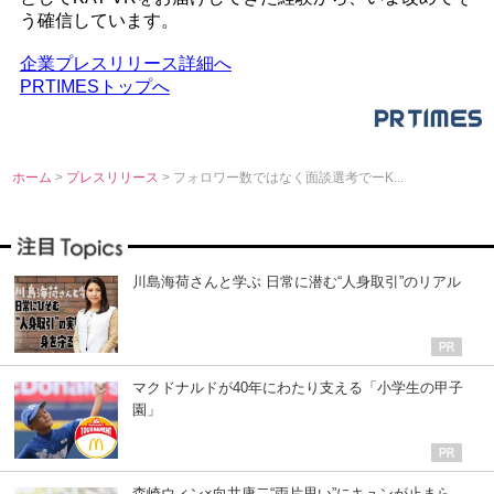
う確信しています。
企業プレスリリース詳細へ
PRTIMESトップへ
ホーム
>
プレスリリース
> フォロワー数ではなく面談選考でーK...
川島海荷さんと学ぶ 日常に潜む“人身取引”のリアル
マクドナルドが40年にわたり支える「小学生の甲子
園」
森崎ウィン×向井康二“両片思い”にキュンが止まら