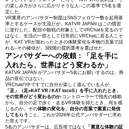
の楽しみ方がさらに広がりそうな人--この基準で5名を選
定した。
VR業界のアンバサダー制度はSNSフォロワー数を起用基
準とするケースが主流だが、KATVR JAPAN はこの慣習
に逆行した。配信や観戦の対象としてVRChatを見るので
はなく、生活の一部として日常的にVRChatに居る人こそ
が、KAT VRが加わったときの体験変化を本物の言葉で語
れる--その確信が、3段階の質的選考を選ばせた。
アンバサダーへの依頼：「足を手に
入れたら、世界はどう変わるか」
KATVR JAPAN がアンバサダー5名にお願いするのは、商
品の宣伝ではない。
VRChatの中ですでに自分が楽しく遊んでいる人が、
「足」（足=KAT VR / KAT locoS）を手に入れたとき、
その世界がどう変わるのか
-コントローラーで指先の移動
から、自分の足で歩く・走るVR体験を得たとき、何を感
じるのか。その
体験の変化を、自分の言葉で素直に発信
してもらう
こと。これが2026年公式アンバサダーに求め
た答えです。
5名のアンバサダーは、広告塔ではなく
「素直な体験の証