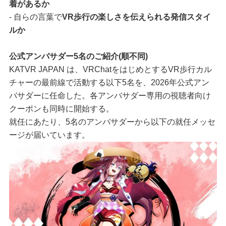
着があるか
- 自らの言葉で
VR歩行の楽しさを伝えられる発信スタイ
ルか
公式アンバサダー5名のご紹介(順不同)
KATVR JAPAN は、VRChatをはじめとするVR歩行カル
チャーの最前線で活動する以下5名を、2026年公式アン
バサダーに任命した。各アンバサダー専用の視聴者向け
クーポンも同時に開始する。
就任にあたり、5名のアンバサダーから以下の就任メッセ
ージが届いています。