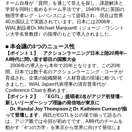
チーム自身が「質問」を通じて答えを探し、課題解決と
学習を同時に進めるチーム手法です。1940年代に英国の
物理学者レグ・レバンスによって提唱され、現在は世界
40カ国以上で実践されています。日本には2006年、
WIAL創設者Dr. Michael Marquardt（ジョージ・ワシント
ン大学名誉教授）の指導のもとで導入されました。
■ 本会議の3つのニュース性
【ポイント１】 アクションラーニング日本上陸20周年--
AI時代に問い直す節目の国際大会
2006年の導入から本年で20年となります。この20年
間、日本では数千名のアクションラーニング・コーチが
育成され、企業の組織開発・人材育成の現場に根づいて
きました。WIAL Japan代表理事の清宮普美代が
Conference Chairを務めます。
【ポイント２】 「EGTL」提唱者2名がアジア初登壇--
新しいリーダーシップ理論の発信地が東京に
Dr. Randal Joy ThompsonとDr. Kathleen Curranが揃
って登壇します
。両氏がEGTLを公の場で揃って語るの
は、アジア圏では今回が初めてです。AI時代のチームを
動かす「4つの力学」を東京から世界に向けて発信しま