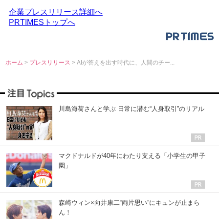
企業プレスリリース詳細へ
PRTIMESトップへ
ホーム
>
プレスリリース
> AIが答えを出す時代に、人間のチー...
川島海荷さんと学ぶ 日常に潜む“人身取引”のリアル
マクドナルドが40年にわたり支える「小学生の甲子
園」
森崎ウィン×向井康二“両片思い”にキュンが止まら
ん！