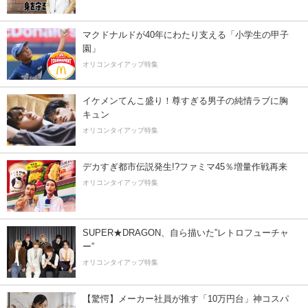
マクドナルドが40年にわたり支える「小学生の甲子
園」
オリコンタイアップ特集
イケメンてんこ盛り！尊すぎる男子の純情ラブに胸
キュン
オリコンタイアップ特集
デカすぎ都市伝説発生!?ファミマ45％増量作戦再来
オリコンタイアップ特集
SUPER★DRAGON、自ら描いた”レトロフューチャ
ー”
オリコンタイアップ特集
【驚愕】メーカー社員が推す「10万円台」神コスパ