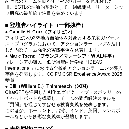
AI時代のチームを動かす「4つの力学」を体系化した一
冊。EGTLの理論的基盤として、組織開発・リーダーシッ
プ研究の最前線で注目を集めています。
■ 登壇者ハイライト（一部抜粋）
● Camille H. Cruz（フィリピン）
フィリピンの235地方自治体を対象とする栄養ガバナン
ス・プログラムにおいて、アクションラーニングを活用
した内部チーム強化の実践事例を発表します。
● Marie Tseng（フランス／マレーシア・WIAL理事）
マレーシアの難民・低所得層向け学校「IDEAS
International」における全校的アクションラーニング導入
事例を発表します。CCIFM CSR Excellence Award 2025
受賞。
● Bill（William E.）Thimmesch（米国）
ChatGPTを活用したAI化エグゼクティブ・スポンサーの
チャットボットを構築し、チームの問題解決スキルを
「質問」を通じて学ばせる教育実践を発表します。
このほか、ポーランド、台湾、インド、英国、シンガポ
ールなどから多彩な実践家が登壇します。
■ 主催団体について