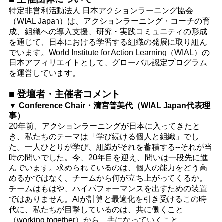
特定非営利活動法人 日本アクションラーニング協会
（WIAL Japan）は、アクションラーニング・コーチの育
成、組織への導入支援、研究・実践コミュニティの形成
を通じて、日本における学習する組織の発展に取り組ん
でいます。World Institute for Action Learning（WIAL）の
日本アフィリエイトとして、グローバル認定プログラム
を運営しています。
■ 登壇者・主催者コメント
▼ Conference Chair・清宮普美代（WIAL Japan代表理
事）
20年前、アクションラーニングが日本に入ってきたと
き、私たちのテーマは「学び続ける個人と組織」でし
た。一人ひとりが学び、組織がそれを蓄積する--それが当
時の問いでした。今、20年目を迎え、問いは一段先に進
んでいます。求められているのは、個人の能力をどう高
めるかではなく、チームから何が立ち上がってくるか。
チームはもはや、ハイパフォーマンスを出すための装置
ではありません。AIが計算と最適化を引き受けるこの時
代に、私たちが目撃しているのは、共に働くこと
（working together）から、共になっていくこと