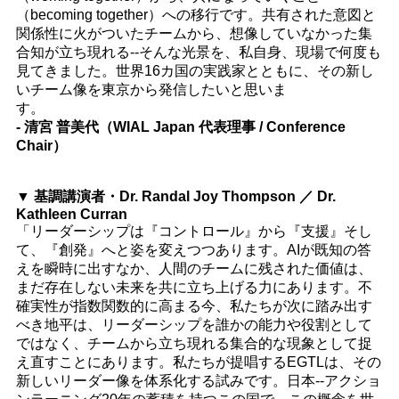
（becoming together）への移行です。共有された意図と
関係性に火がついたチームから、想像していなかった集
合知が立ち現れる--そんな光景を、私自身、現場で何度も
見てきました。世界16カ国の実践家とともに、その新し
いチーム像を東京から発信したいと思いま
す。
- 清宮 普美代（WIAL Japan 代表理事 / Conference
Chair）
▼ 基調講演者・Dr. Randal Joy Thompson ／ Dr.
Kathleen Curran
「リーダーシップは『コントロール』から『支援』そし
て、『創発』へと姿を変えつつあります。AIが既知の答
えを瞬時に出すなか、人間のチームに残された価値は、
まだ存在しない未来を共に立ち上げる力にあります。不
確実性が指数関数的に高まる今、私たちが次に踏み出す
べき地平は、リーダーシップを誰かの能力や役割として
ではなく、チームから立ち現れる集合的な現象として捉
え直すことにあります。私たちが提唱するEGTLは、その
新しいリーダー像を体系化する試みです。日本--アクショ