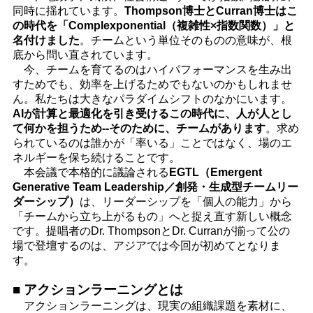
同時に揺れています。
Thompson博士とCurran博士はこ
の時代を「Complexponential（複雑性×指数関数）」と
名付けました
。チームという単位そのものの意味が、根
底から問い直されています。
今、チームを育てるのはハイパフォーマンスを生み出
すためでも、効率を上げるためでもないのかもしれませ
ん。私たちは大きなパラダイムシフトのなかにいます。
AIが計算と最適化を引き受けるこの時代に、人が人とし
て何かを担うため--そのために、チームがあります
。求め
られているのは誰かが「率いる」ことではなく、場のエ
ネルギーを保ち続けることです。
本会議で本格的に議論される
EGTL（Emergent
Generative Team Leadership／創発・生成型チームリー
ダーシップ）
は、リーダーシップを「個人の能力」から
「チームから立ち上がるもの」へと捉え直す新しい概念
です。提唱者のDr. ThompsonとDr. Curranが揃って公の
場で登壇するのは、アジアでは今回が初めてとなりま
す。
■ アクションラーニングとは
アクションラーニングは、現実の組織課題を素材に、