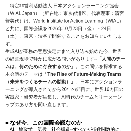
特定非営利活動法人 日本アクションラーニング協会
（WIAL Japan）（所在地：東京都港区、代表理事：清宮
普美代）は、World Institute for Action Learning（WIAL）
と共に、国際会議を2026年10月23日（金）・24日
（土）、東京・渋谷で開催することをお知らせいたしま
す。
生成AIが業務の意思決定にまで入り込み始めた今、世界
の経営現場で静かに広がる問いがあります--
「人間のチー
ムは、何のために存在するのか」
。この問いを探求する
本会議のテーマは
「The Rise of Future-Making Teams
（未来をつくるチームの胎動）」
。日本にアクションラ
ーニングが導入されてから20年の節目に、世界16カ国の
実践家・研究者が結集し、AI時代のチームとリーダーシ
ップのあり方を問い直します。
■ なぜ今、この国際会議なのか
AI、地政学、気候、社会構造--すべてが指数関数的に、