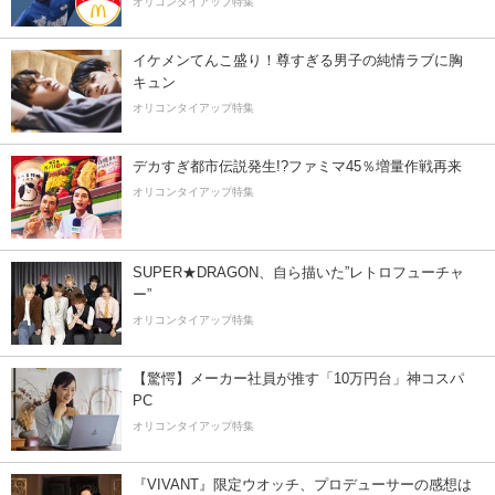
オリコンタイアップ特集
イケメンてんこ盛り！尊すぎる男子の純情ラブに胸
キュン
オリコンタイアップ特集
デカすぎ都市伝説発生!?ファミマ45％増量作戦再来
オリコンタイアップ特集
SUPER★DRAGON、自ら描いた”レトロフューチャ
ー”
オリコンタイアップ特集
【驚愕】メーカー社員が推す「10万円台」神コスパ
PC
オリコンタイアップ特集
『VIVANT』限定ウオッチ、プロデューサーの感想は