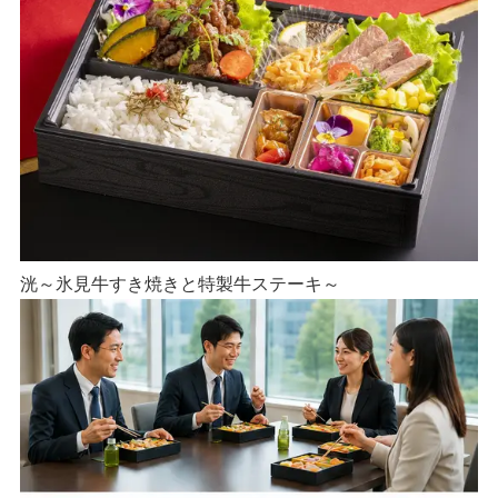
洸～氷見牛すき焼きと特製牛ステーキ～