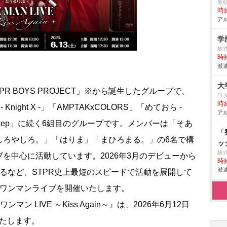
新
時給
アル
学
株式
時給
派遣
大
STPR BOYS PROJECT」※から誕生したグループで、
ワ
時給
night X -」「AMPTAKxCOLORS」「めておら -
アル
neakerStep」に続く6組目のグループです。メンバーは「そあ
「
しろやしろ。」「はりま」「まひろまる。」の6名で構
ッ
株
を中心に活動しています。2026年3月のデビューから
時給
派遣
るなど、STPR史上最短のスピードで活動を展開して
のワンマンライブを開催いたします。
d ワンマン LIVE ～Kiss Again～』は、2026年6月12日
催いたします。