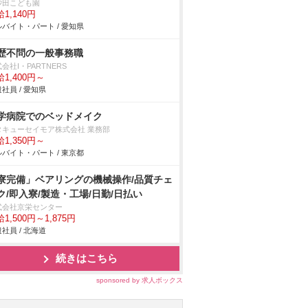
砂田こども園
1,140円
バイト・パート / 愛知県
歴不問の一般事務職
会社I・PARTNERS
1,400円～
社員 / 愛知県
学病院でのベッドメイク
タキューセイモア株式会社 業務部
1,350円～
バイト・パート / 東京都
寮完備」ベアリングの機械操作/品質チェ
ク/即入寮/製造・工場/日勤/日払い
式会社京栄センター
1,500円～1,875円
社員 / 北海道
続きはこちら
sponsored by 求人ボックス