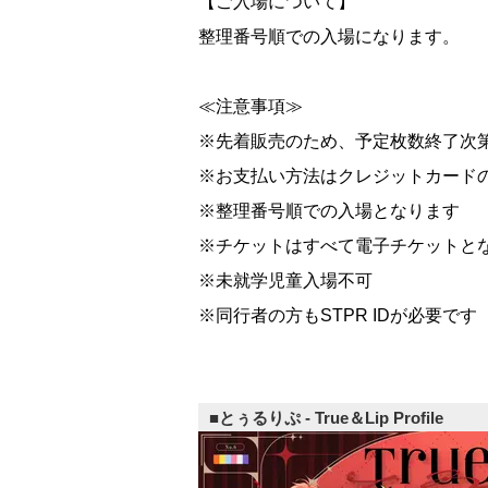
【ご入場について】
整理番号順での入場になります。
≪注意事項
※先着販売のため、予定枚数終了次
※お支払い方法はクレジットカード
※整理番号順での入場となります
※チケットはすべて電子チケットと
※未就学児童入場不可
※同行者の方もSTPR IDが必要です
■とぅるりぷ - True＆Lip Profile