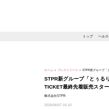
トップ
ヘルス
メイク・コスメ・スキ
ホーム
＞
プレスリリース
＞ STPR新グループ「と
STPR新グループ「とぅるり
TICKET最終先着販売スタ
株式会社STPR
2026/06/07 16:10