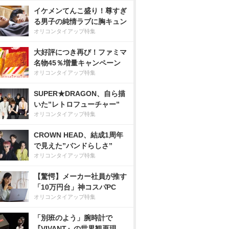
イケメンてんこ盛り！尊すぎ
る男子の純情ラブに胸キュン
オリコンタイアップ特集
大好評につき再び！ファミマ
名物45％増量キャンペーン
オリコンタイアップ特集
SUPER★DRAGON、自ら描
いた”レトロフューチャー”
オリコンタイアップ特集
CROWN HEAD、結成1周年
で見えた”バンドらしさ”
オリコンタイアップ特集
【驚愕】メーカー社員が推す
「10万円台」神コスパPC
オリコンタイアップ特集
「別班のよう」腕時計で
『VIVANT』の世界観再現