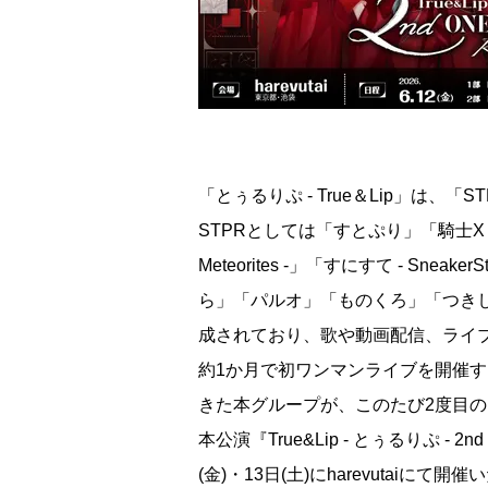
「とぅるりぷ - True＆Lip」は、「
STPRとしては「すとぷり」「騎士X - K
Meteorites -」「すにすて - S
ら」「パルオ」「ものくろ」「つき
成されており、歌や動画配信、ライブ
約1か月で初ワンマンライブを開催す
きた本グループが、このたび2度目
本公演『True&Lip - とぅるりぷ - 2n
(金)・13日(土)にharevutaiにて開