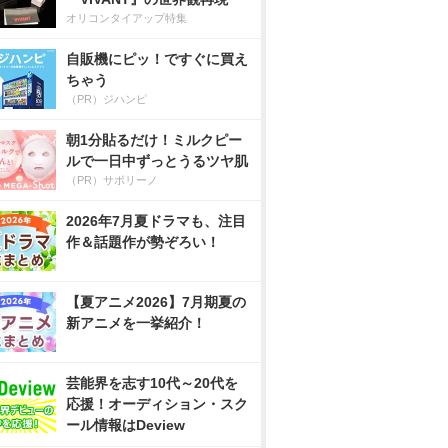
オリコンタイアップ特集
自販機にピッ！ですぐに買え
ちゃう
（PR）ジハンピ
朝1分貼るだけ！ミルクピー
ルで一日中ずっとうるツヤ肌
（PR）サボリーノ
2026年7月夏ドラマも、注目
作＆話題作が勢ぞろい！
【夏アニメ2026】7月期夏の
新アニメを一挙紹介！
芸能界を志す10代～20代を
応援！オーディション・スク
ール情報はDeview