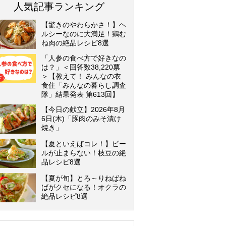
人気記事ランキング
【驚きのやわらかさ！】ヘ
ルシーなのに大満足！鶏む
ね肉の絶品レシピ8選
「人参の食べ方で好きなの
は？」＜回答数38,220票
＞【教えて！ みんなの衣
食住「みんなの暮らし調査
隊」結果発表 第613回】
【今日の献立】2026年8月
6日(木)「豚肉のみそ漬け
焼き」
【夏といえばコレ！】ビー
ルが止まらない！枝豆の絶
品レシピ8選
【夏が旬】とろ～りねばね
ばがクセになる！オクラの
絶品レシピ8選