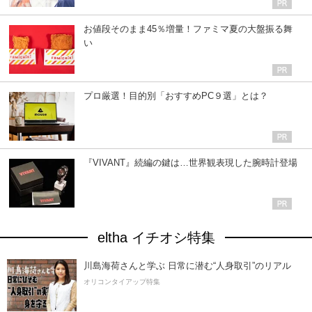
お値段そのまま45％増量！ファミマ夏の大盤振る舞
い
プロ厳選！目的別「おすすめPC９選」とは？
『VIVANT』続編の鍵は…世界観表現した腕時計登場
eltha イチオシ特集
川島海荷さんと学ぶ 日常に潜む“人身取引”のリアル
オリコンタイアップ特集