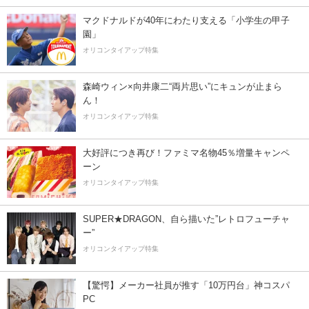
マクドナルドが40年にわたり支える「小学生の甲子
園」
オリコンタイアップ特集
森崎ウィン×向井康二“両片思い”にキュンが止まら
ん！
オリコンタイアップ特集
大好評につき再び！ファミマ名物45％増量キャンペ
ーン
オリコンタイアップ特集
SUPER★DRAGON、自ら描いた”レトロフューチャ
ー”
オリコンタイアップ特集
【驚愕】メーカー社員が推す「10万円台」神コスパ
PC