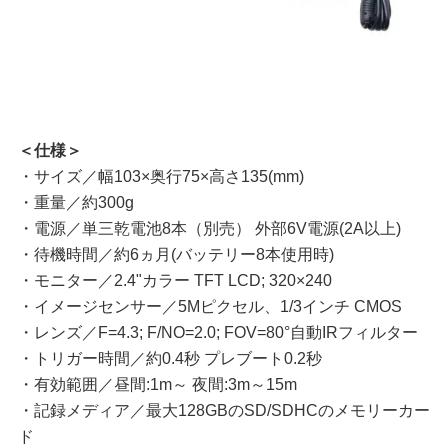
＜仕様＞
・サイズ／幅103×奥行75×高さ135(mm)
・重量／約300g
・電源／単三乾電池8本（別売） 外部6V電源(2A以上)
・待機時間／約6ヵ月(バッテリー8本使用時)
・モニター／2.4"カラー TFT LCD; 320×240
・イメージセンサー／5Mピクセル、1/3インチ CMOS
・レンズ／F=4.3; F/NO=2.0; FOV=80°自動IRフィルター
・トリガー時間／約0.4秒 プレブート0.2秒
・有効範囲／昼間:1m～ 夜間:3m～15m
・記録メディア／最大128GBのSD/SDHCのメモリーカー
ド