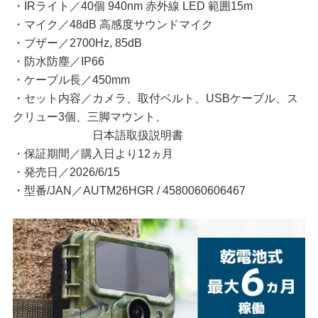
・IRライト／40個 940nm 赤外線 LED 範囲15m
・マイク／48dB 高感度サウンドマイク
・ブザー／2700Hz, 85dB
・防水防塵／IP66
・ケーブル長／450mm
・セット内容／カメラ、取付ベルト、USBケーブル、ス
クリュー3個、三脚マウント、
日本語取扱説明書
・保証期間／購入日より12ヵ月
・発売日／2026/6/15
・型番/JAN／AUTM26HGR / 4580060606467