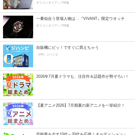
オリコンタイアップ特集
一番似合う登場人物は…『VIVANT』限定ウオッチ
オリコンタイアップ特集
自販機にピッ！ですぐに買えちゃう
（PR）ジハンピ
2026年7月夏ドラマも、注目作＆話題作が勢ぞろい！
【夏アニメ2026】7月期夏の新アニメを一挙紹介！
芸能界を志す10代～20代を応援！オーディション・