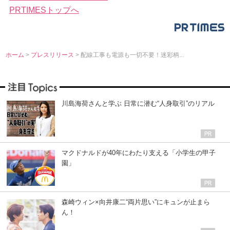
PRTIMESトップへ
ホーム
>
プレスリリース
> 配線工事も電源も一切不要！迷彩柄...
川島海荷さんと学ぶ 日常に潜む“人身取引”のリアル
マクドナルドが40年にわたり支える「小学生の甲子
園」
森崎ウィン×向井康二“両片思い”にキュンが止まら
ん！