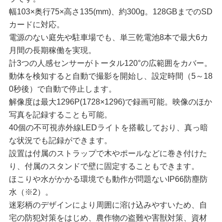
幅103×奥行75×高さ135(mm)、約300g。128GBまでのSD
カードに対応。
電源のない庭先や駐車場でも、単三乾電池8本で最大6カ
月間の長期稼働を実現。
計3つの人感センサーがトータル120°の広範囲をカバー。
動体を検知すると自動で撮影を開始し、設定時間（5～18
0秒後）で自動で停止します。
解像度は最大1296P(1728×1296)で録画可能。映像のほか
写真を記録することも可能。
40個の不可視赤外線LEDライトを搭載しており、真っ暗
な状況でも記録ができます。
設置は付属のストラップで木やポールなどに巻き付けた
り、付属のスタンドで壁に固定することもできます。
ほこりや水がかかる環境でも動作が問題ないIP66防塵防
水（※2）。
迷彩柄のデザインにより周囲に溶け込みやすいため、自
宅の防犯対策をはじめ、農作物の盗難や害獣対策、資材