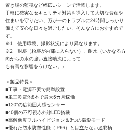
置き場の監視など幅広いシーンで活躍します。
手軽に確実なセキュリティ対策を導入して大切な資産や
住まいを守りたい、万が一のトラブルに24時間しっかり
備えて安心な日々を過ごしたい、そんな方におすすめで
す。
※1：使用環境、撮影状況により異なります。
※2：耐塵（粉塵が内部に入らない）、耐水（いかなる方
向からの水の強い直接噴流によって
も有害な影響をうけない。）
＜製品特長＞
■工事・電源不要で簡単設置
■単三乾電池8本で最大6カ月稼働
■120°の広範囲人感センサー
■40個の不可視赤外線LED搭載
■高解像度フルハイビジョン＆3つの撮影モード
■優れた防水防塵性能（IP66）と目立たない迷彩柄