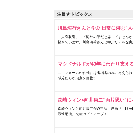
注目★トピックス
川島海荷さんと学ぶ 日常に潜む“人
「人身取引」って海外の話だと思ってませんか
起きています。川島海荷さんと学ぶリアルな実
マクドナルドが40年にわたり支え
ユニフォームの右袖には出場者のみに与えられ
球児たちが頂点を目指す
森崎ウィン×向井康二“両片思い”
森崎ウィンと向井康二がW主演！映画『（LOVE S
最速配信。究極のピュアラブ！