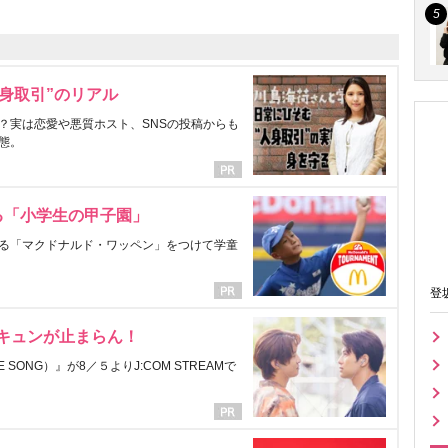
身取引”のリアル
？実は恋愛や悪質ホスト、SNSの投稿からも
態。
る「小学生の甲子園」
る「マクドナルド・ワッペン」をつけて学童
登
にキュンが止まらん！
ONG）』が8／５よりJ:COM STREAMで