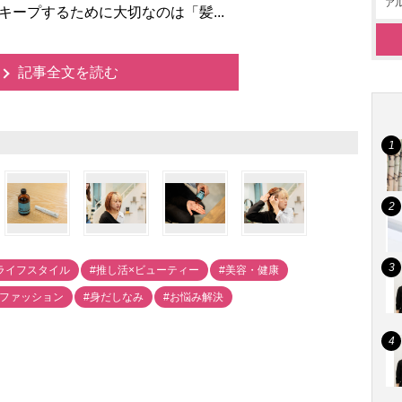
アル
をキープするために大切なのは「髪...
記事全文を読む
ライフスタイル
#推し活×ビューティー
#美容・健康
#ファッション
#身だしなみ
#お悩み解決