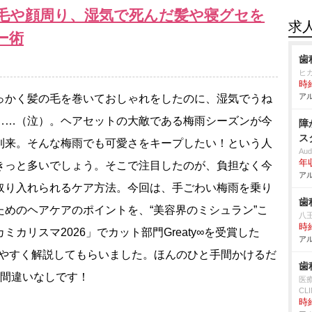
毛や顔周り、湿気で死んだ髪や寝グセを
求
ー術
歯
ヒ
時給
アル
かく髪の毛を巻いておしゃれをしたのに、湿気でうね
……（泣）。ヘアセットの大敵である梅雨シーズンが今
障
ス
到来。そんな梅雨でも可愛さをキープしたい！という人
Aud
年
きっと多いでしょう。そこで注目したのが、負担なく今
アル
取り入れられるケア方法。今回は、手ごわい梅雨を乗り
歯
ためのヘアケアのポイントを、“美容界のミシュラン”こ
八
時給
ミカリスマ2026」でカット部門Greaty∞を受賞した
アル
に分かりやすく解説してもらいました。ほんのひと手間かけるだ
歯
と間違いなしです！
医療
CLI
時給