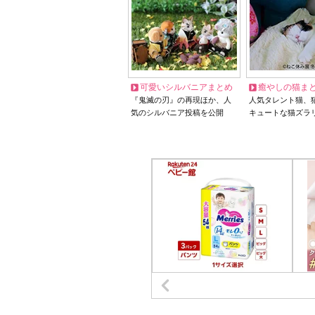
可愛いシルバニアまとめ
癒やしの猫ま
『鬼滅の刃』の再現ほか、人
人気タレント猫、
気のシルバニア投稿を公開
キュートな猫ズラ