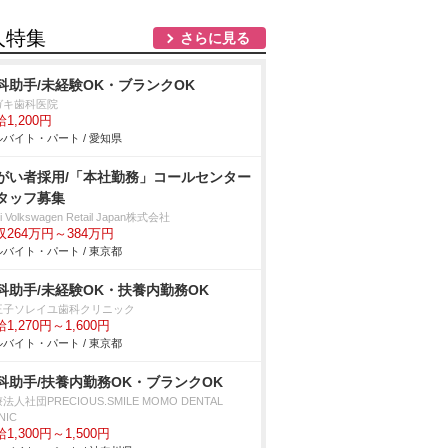
人特集
さらに見る
科助手/未経験OK・ブランクOK
ガキ歯科医院
1,200円
バイト・パート / 愛知県
がい者採用/「本社勤務」コールセンター
タッフ募集
i Volkswagen Retail Japan株式会社
収264万円～384万円
バイト・パート / 東京都
科助手/未経験OK・扶養内勤務OK
王子ソレイユ歯科クリニック
1,270円～1,600円
バイト・パート / 東京都
科助手/扶養内勤務OK・ブランクOK
法人社団PRECIOUS.SMILE MOMO DENTAL
NIC
1,300円～1,500円