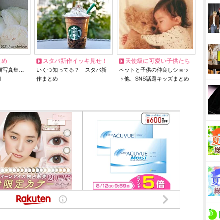
とめ
スタバ新作イッキ見せ！
天使級に可愛い子供たち
猫写真集…
いくつ知ってる？ スタバ新
ペットと子供の仲良しショッ
リ
作まとめ
ト他、SNS話題キッズまとめ