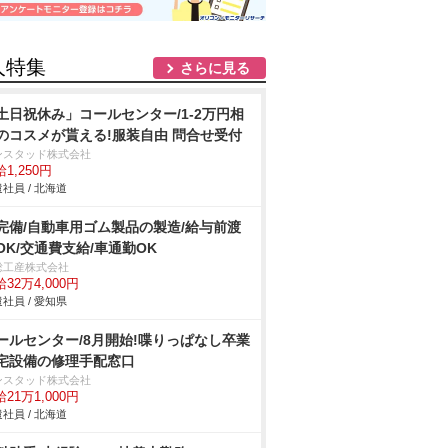
人特集
さらに見る
土日祝休み」コールセンター/1-2万円相
のコスメが貰える!服装自由 問合せ受付
ンスタッド株式会社
1,250円
社員 / 北海道
完備/自動車用ゴム製品の製造/給与前渡
OK/交通費支給/車通勤OK
総工産株式会社
32万4,000円
社員 / 愛知県
ールセンター/8月開始!喋りっぱなし卒業
宅設備の修理手配窓口
ンスタッド株式会社
21万1,000円
社員 / 北海道