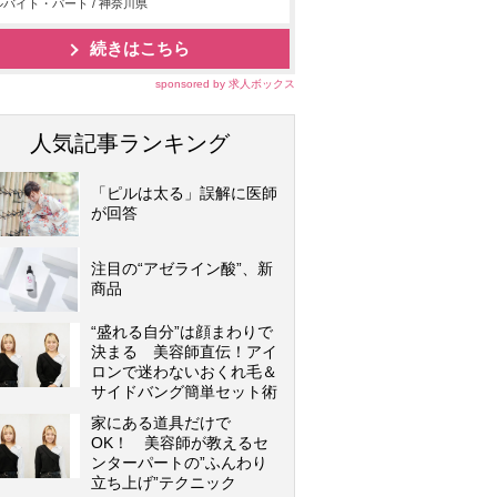
バイト・パート / 神奈川県
続きはこちら
sponsored by 求人ボックス
人気記事ランキング
「ピルは太る」誤解に医師
が回答
注目の“アゼライン酸”、新
商品
“盛れる自分”は顔まわりで
決まる 美容師直伝！アイ
ロンで迷わないおくれ毛＆
サイドバング簡単セット術
家にある道具だけで
OK！ 美容師が教えるセ
ンターパートの”ふんわり
立ち上げ”テクニック