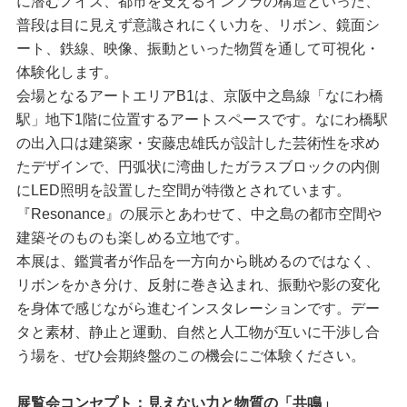
に潜むノイズ、都市を支えるインフラの構造といった、
普段は目に見えず意識されにくい力を、リボン、鏡面シ
ート、鉄線、映像、振動といった物質を通して可視化・
体験化します。
会場となるアートエリアB1は、京阪中之島線「なにわ橋
駅」地下1階に位置するアートスペースです。なにわ橋駅
の出入口は建築家・安藤忠雄氏が設計した芸術性を求め
たデザインで、円弧状に湾曲したガラスブロックの内側
にLED照明を設置した空間が特徴とされています。
『Resonance』の展示とあわせて、中之島の都市空間や
建築そのものも楽しめる立地です。
本展は、鑑賞者が作品を一方向から眺めるのではなく、
リボンをかき分け、反射に巻き込まれ、振動や影の変化
を身体で感じながら進むインスタレーションです。デー
タと素材、静止と運動、自然と人工物が互いに干渉し合
う場を、ぜひ会期終盤のこの機会にご体験ください。
展覧会コンセプト：見えない力と物質の「共鳴」