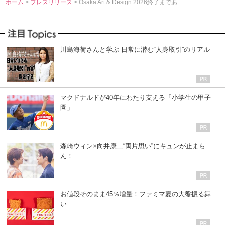
ホーム
>
プレスリリース
> Osaka Art & Design 2026終了まであ...
川島海荷さんと学ぶ 日常に潜む“人身取引”のリアル
マクドナルドが40年にわたり支える「小学生の甲子
園」
森崎ウィン×向井康二“両片思い”にキュンが止まら
ん！
お値段そのまま45％増量！ファミマ夏の大盤振る舞
い