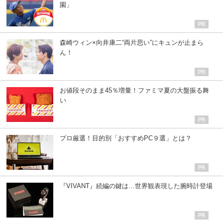
園」
森崎ウィン×向井康二“両片思い”にキュンが止まら
ん！
お値段そのまま45％増量！ファミマ夏の大盤振る舞
い
プロ厳選！目的別「おすすめPC９選」とは？
『VIVANT』続編の鍵は…世界観表現した腕時計登場