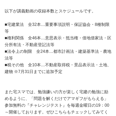
以下が講義動画の収録本数とスケジュールです。
■宅建業法 全32本…重要事項説明・保証協会・8種制限
等
■権利関係 全46本…意思表示・抵当権・借地借家法・区
分所有法・不動産登記法等
■法令上の制限 全24本…都市計画法・建築基準法・農地
法等
■税その他 全10本…不動産取得税・景品表示法・土地、
建物 ※7月31日までに追加予定
また宅スマでは、勉強嫌いの方が楽しく宅建の勉強に励
めるように、「問題を解くだけでアマギフがもらえる」
参加無料の『チャレンジテスト』を毎週金曜日の19：00
～開催しております。ぜひこちらもチェックしてみてく