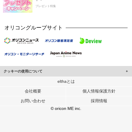
プレゼント特集
オリコングループサイト
クッキーの使用について
このサイトでは Cookie を使用して、ユーザーに合わせたコンテンツや広告の
elthaとは
表示、ソーシャル メディア機能の提供、広告の表示回数やクリック数の測定を
会社概要
個人情報保護方針
行っています。
また、ユーザーによるサイトの利用状況についても情報を収集し、ソーシャル
お問い合わせ
採用情報
メディアや広告配信、データ解析の各パートナーに提供しています。
各パートナーは、この情報とユーザーが各パートナーに提供した他の情報や、
© oricon ME inc.
ユーザーが各パートナーのサービスを使用したときに収集した他の情報を組み
合わせて使用することがあります。