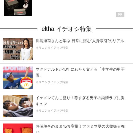
eltha イチオシ特集
川島海荷さんと学ぶ 日常に潜む“人身取引”のリアル
オリコンタイアップ特集
マクドナルドが40年にわたり支える「小学生の甲子
園」
オリコンタイアップ特集
イケメンてんこ盛り！尊すぎる男子の純情ラブに胸
キュン
オリコンタイアップ特集
お値段そのまま45％増量！ファミマ夏の大盤振る舞
い