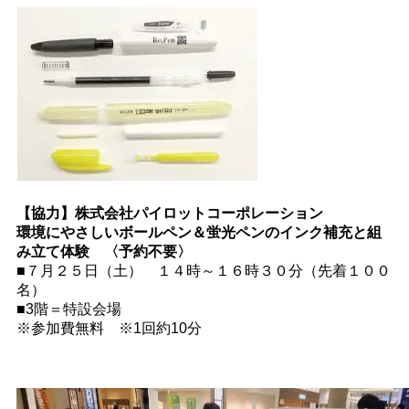
【協力】株式会社パイロットコーポレーション
環境にやさしいボールペン＆蛍光ペンのインク補充と組
み立て体験 〈予約不要〉
■７月２５日（土） １４時～１６時３０分（先着１００
名）
■3階＝特設会場
※参加費無料 ※1回約10分