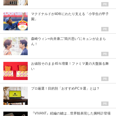
マクドナルドが40年にわたり支える「小学生の甲子
園」
森崎ウィン×向井康二“両片思い”にキュンが止まら
ん！
お値段そのまま45％増量！ファミマ夏の大盤振る舞
い
プロ厳選！目的別「おすすめPC９選」とは？
『VIVANT』続編の鍵は…世界観表現した腕時計登場