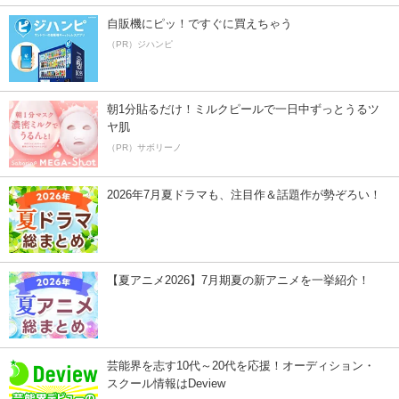
自販機にピッ！ですぐに買えちゃう
（PR）ジハンピ
朝1分貼るだけ！ミルクピールで一日中ずっとうるツ
ヤ肌
（PR）サボリーノ
2026年7月夏ドラマも、注目作＆話題作が勢ぞろい！
【夏アニメ2026】7月期夏の新アニメを一挙紹介！
芸能界を志す10代～20代を応援！オーディション・
スクール情報はDeview