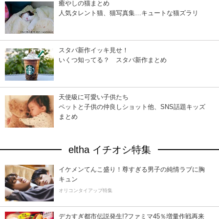
癒やしの猫まとめ
人気タレント猫、猫写真集…キュートな猫ズラリ
スタバ新作イッキ見せ！
いくつ知ってる？ スタバ新作まとめ
天使級に可愛い子供たち
ペットと子供の仲良しショット他、SNS話題キッズ
まとめ
eltha イチオシ特集
イケメンてんこ盛り！尊すぎる男子の純情ラブに胸
キュン
オリコンタイアップ特集
デカすぎ都市伝説発生!?ファミマ45％増量作戦再来