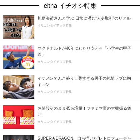
eltha イチオシ特集
川島海荷さんと学ぶ 日常に潜む“人身取引”のリアル
オリコンタイアップ特集
マクドナルドが40年にわたり支える「小学生の甲子
園」
オリコンタイアップ特集
イケメンてんこ盛り！尊すぎる男子の純情ラブに胸
キュン
オリコンタイアップ特集
お値段そのまま45％増量！ファミマ夏の大盤振る舞
い
オリコンタイアップ特集
SUPER★DRAGON、自ら描いた”レトロフューチャ