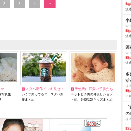
2
3
4
>
時給
派遣
半
W
時給
派遣
医
W
時給
派遣
多
活
株
とめ
スタバ新作イッキ見せ！
天使級に可愛い子供たち
時給
猫写真集…
いくつ知ってる？ スタバ新
ペットと子供の仲良しショッ
アル
リ
作まとめ
ト他、SNS話題キッズまとめ
「
の
株式
山
時給