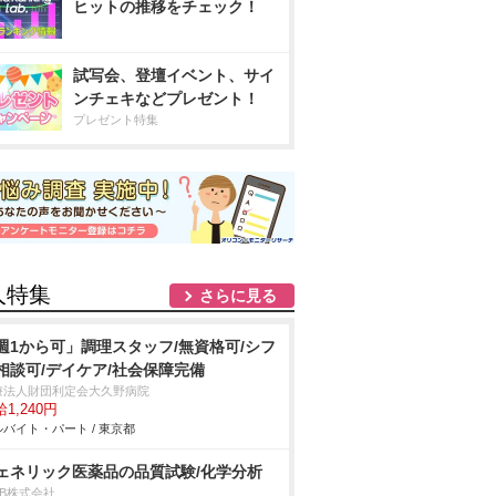
ヒットの推移をチェック！
試写会、登壇イベント、サイ
ンチェキなどプレゼント！
プレゼント特集
人特集
さらに見る
週1から可」調理スタッフ/無資格可/シフ
相談可/デイケア/社会保障完備
療法人財団利定会大久野病院
1,240円
バイト・パート / 東京都
ェネリック医薬品の品質試験/化学分析
DB株式会社