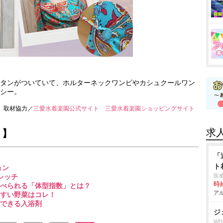
タンがついていて、ホルターネックワンピやカシュクールワン
シー。
取材協力／
三愛水着楽園公式サイト
三愛水着楽園ショッピングサイト
求
！】
「
ト
ョン
レッチ
医
時給
べられる「体型指数」とは？
アル
すい野菜はコレ！
できる入浴剤
ジ
W