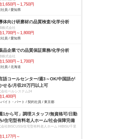
1,650円～1,750円
社員 / 愛知県
導体向け研磨材の品質検査/化学分析
DB株式会社
1,700円～1,800円
社員 / 愛知県
薬品企業での品質保証業務/化学分析
DB株式会社
1,500円～1,700円
社員 / 北海道
言語コールセンター/週3～OK/中国語が
かせる/月収20万円以上可
式会社ベルシステム24
1,400円
バイト・パート / 契約社員 / 東京都
週1から可」調理スタッフ/無資格可/日勤
み/住宅型有料老人ホーム/社会保障完備
会社BISCUSS/住宅型有料老人ホーム HIBISU千里
1,177円～