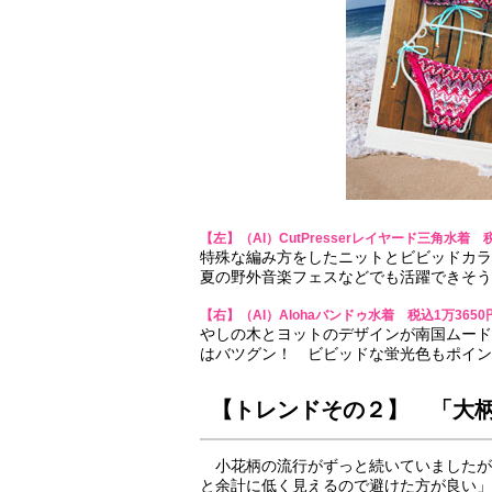
【左】（AI）CutPresserレイヤード三角水着 税
特殊な編み方をしたニットとビビッドカラ
夏の野外音楽フェスなどでも活躍できそう
【右】（AI）Alohaバンドゥ水着 税込1万3650
しの木とヨットのデザインが南国ムード
はバツグン！ ビビッドな蛍光色もポイン
【トレンドその２】 「大
小花柄の流行がずっと続いていましたが
と余計に低く見えるので避けた方が良い」