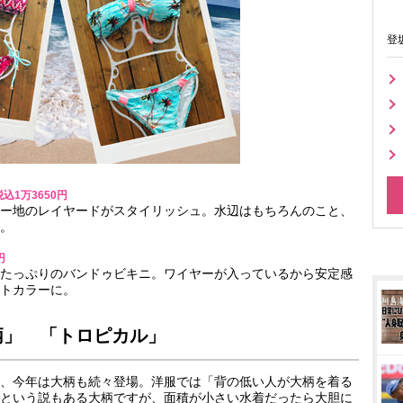
登
込1万3650円
ー地のレイヤードがスタイリッシュ。水辺はもちろんのこと、
。
円
たっぷりのバンドゥビキニ。ワイヤーが入っているから安定感
トカラーに。
柄」 「トロピカル」
、今年は大柄も続々登場。洋服では「背の低い人が大柄を着る
という説もある大柄ですが、面積が小さい水着だったら大胆に