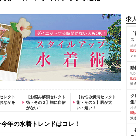
求
「
ス
株
時給
アル
動
W
時給
派遣
ク
セレクト
【お悩み解消セレクト
【お悩み解消セレクト
集
おなかを
術・その２】胸に自信
術・その３】脚が太
がない！
い・短い！
株
時給
派遣
☆今年の水着トレンドはコレ！
「