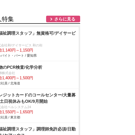
人特集
さらに見る
福祉調理スタッフ」無資格可/デイサービ
式会社和/デイサービス 和の街
1,140円～1,150円
バイト・パート / 愛知県
物のPCR検査/化学分析
DB株式会社
1,400円～1,500円
社員 / 北海道
レジットカードのコールセンター/大量募
/土日祝休みもOK/9月開始
式会社ベルシステム24
1,550円～1,650円
社員 / 東京都
福祉調理スタッフ」調理師免許必須/日勤