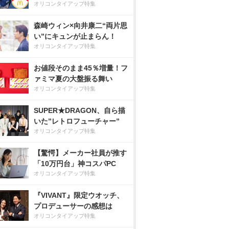
オリコンタイアップ特集
森崎ウィン×向井康二“両片思
い”にキュンが止まらん！
オリコンタイアップ特集
お値段そのまま45％増量！フ
ァミマ夏の大盤振る舞い
オリコンタイアップ特集
SUPER★DRAGON、自ら描
いた”レトロフューチャー”
オリコンタイアップ特集
【驚愕】メーカー社員が推す
「10万円台」神コスパPC
オリコンタイアップ特集
『VIVANT』限定ウオッチ、
プロデューサーの感想は
オリコンタイアップ特集