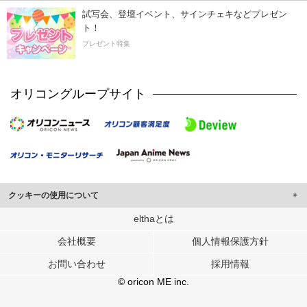
試写会、登壇イベント、サインチェキなどプレゼン
ト！
プレゼント特集
オリコングループサイト
クッキーの使用について
このサイトでは Cookie を使用して、ユーザーに合わせたコンテンツや広告の
elthaとは
表示、ソーシャル メディア機能の提供、広告の表示回数やクリック数の測定を
会社概要
個人情報保護方針
行っています。
また、ユーザーによるサイトの利用状況についても情報を収集し、ソーシャル
お問い合わせ
採用情報
メディアや広告配信、データ解析の各パートナーに提供しています。
各パートナーは、この情報とユーザーが各パートナーに提供した他の情報や、
© oricon ME inc.
ユーザーが各パートナーのサービスを使用したときに収集した他の情報を組み
合わせて使用することがあります。