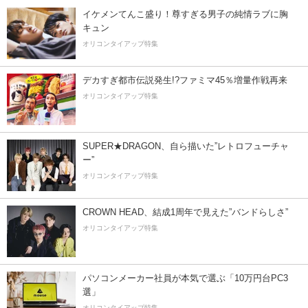
イケメンてんこ盛り！尊すぎる男子の純情ラブに胸
キュン
オリコンタイアップ特集
デカすぎ都市伝説発生!?ファミマ45％増量作戦再来
オリコンタイアップ特集
SUPER★DRAGON、自ら描いた”レトロフューチャ
ー”
オリコンタイアップ特集
CROWN HEAD、結成1周年で見えた”バンドらしさ”
オリコンタイアップ特集
パソコンメーカー社員が本気で選ぶ「10万円台PC3
選」
オリコンタイアップ特集