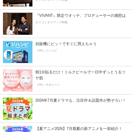
『VIVANT』限定ウオッチ、プロデューサーの感想は
オリコンタイアップ特集
自販機にピッ！ですぐに買えちゃう
（PR）ジハンピ
朝1分貼るだけ！ミルクピールで一日中ずっとうるツ
ヤ肌
（PR）サボリーノ
2026年7月夏ドラマも、注目作＆話題作が勢ぞろい！
【夏アニメ2026】7月期夏の新アニメを一挙紹介！