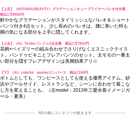
【上左】（NATURALBEAUTY）グラデーションキューブワイヤーパレオ付水着
税込1万8900円
鮮やかなグラデーションがスタイリッシュなパレオ＆ショート
パンツ付き4点セット。少し長めのパレオは、腰に巻いた時も
脚の気になる部分を上手に隠してくれます。
【上右】（AI）Tirolerバンドゥ3点水着 税込1万7850円
花柄×ペイズリーの組み合わせでさりげなくエスニックテイス
ト。バンドゥビキニとフレアパンツのセット。太モモの一番太
い部分を隠すフレアデザインは美脚効果アリ☆
【下】（AI）colorful paisleyロンパース 税込7245円
ボトムとしても、ワンピースとしても使える優秀アイテム。砂
浜やプールサイド、レストランなど、シーンに合わせて着こな
し方を変えることも。（左model：2013年三愛水着イメージガ
ール・夏美）
ADの後にコンテンツが続きます