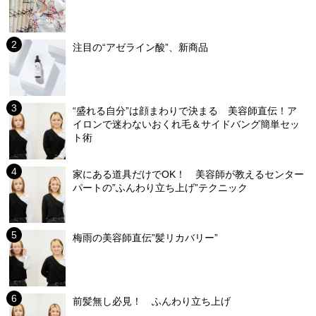
注目の“アゼライン酸”、新商品
“盛れる自分”は顔まわりで決まる 美容師直伝！ア
イロンで迷わないおくれ毛＆サイドバング簡単セッ
ト術
家にある道具だけでOK！ 美容師が教えるセンター
パートの”ふんわり立ち上げ”テクニック
梅雨の美容師直伝”髪リカバリー”
前髪無し必見！ ふんわり立ち上げ