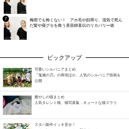
梅雨でも怖くない！ アホ毛や顔周り、湿気で死ん
だ髪や寝グセを救う美容師直伝のリカバリー術
ピックアップ
可愛いシルバニアまとめ
『鬼滅の刃』の再現ほか、人気のシルバニア投稿を
公開
癒やしの猫まとめ
人気タレント猫、猫写真集…キュートな猫ズラリ
スタバ新作イッキ見せ！