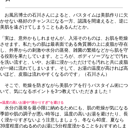
お風呂博士の石川さんによると、バスタイムは美肌作りに欠
かせない格好のチャンスになる一方、認識を間違えると、逆に
美肌を遠ざけてしまうこともあるんだとか。
「実は、意外かもしれませんが、入浴そのものは、お肌を乾燥
させます。私たちの肌は最表面である角質層の上に皮脂が存在
し、外界からの刺激や水分の蒸発、雑菌の繁殖などから肌を守
る役割を果たしています。ところが、ボディソープなどで汚れ
を洗い流すと、いや、お湯に浸かっただけでも汚れと共に皮脂
が一緒に流れてしまいます。そして、お湯の温度が高ければ高
いほど、皮脂は流れやすくなるのです」（石川さん）
そこで、乾燥を防ぎながら美肌ケアを行うバスタイム術につ
いて、気になるポイントを3つ教えていただきました！
●温度の高いお湯や“浸かりすぎ”を避ける
水分の蒸発を最小限に納めるためにも、肌の乾燥が気になる
季節や肌の調子が悪い時等は、温度の高いお湯を避けたり、長
く浸かりすぎないよう注意しましょう。冬なら40度、夏なら
39度程度のぬるめのお湯に5分程度浸かることをおすすめしま