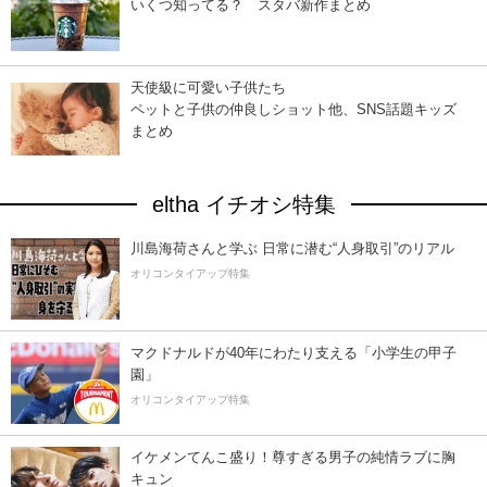
いくつ知ってる？ スタバ新作まとめ
天使級に可愛い子供たち
ペットと子供の仲良しショット他、SNS話題キッズ
まとめ
eltha イチオシ特集
川島海荷さんと学ぶ 日常に潜む“人身取引”のリアル
オリコンタイアップ特集
マクドナルドが40年にわたり支える「小学生の甲子
園」
オリコンタイアップ特集
イケメンてんこ盛り！尊すぎる男子の純情ラブに胸
キュン