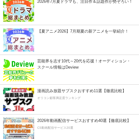
2026年7月夏ドラマも、注目作＆話題作が勢ぞろい！
【夏アニメ2026】7月期夏の新アニメを一挙紹介！
芸能界を志す10代～20代を応援！オーディション・
スクール情報はDeview
漫画読み放題サブスクおすすめ11選【徹底比較】
オリコン顧客満足度ランキング
2026年動画配信サービスおすすめ40選【徹底比較】
CS動画配信サービス20選