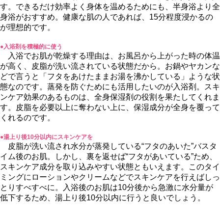
す。できるだけ効率よく身体を温めるためにも、半身浴より全
身浴がおすすめ。健康な肌の人であれば、15分程度浸かるの
が理想的です。
●入浴剤を積極的に使う
入浴でお肌が乾燥する理由は、お風呂から上がった時の体温
が高く、皮脂が洗い流されている状態だから。お鍋やヤカンな
どで言うと「フタをあけたままお湯を沸かしている」ような状
態なのです。蒸発を防ぐためにも活用したいのが入浴剤。スキ
ンケア効果のあるものは、全身保湿剤の役割を果たしてくれま
す。皮脂を必要以上に奪わない上に、保湿成分が全身を覆って
くれるのです。
●湯上り後10分以内にスキンケアを
皮脂が洗い流され水分が蒸発している“フタのあいた”バスタ
イム後のお肌。しかし、裏を返せば“フタがあいている”ため、
スキンケア成分を取り込みやすい状態ともいえます。このタイ
ミングにローションやクリームなどでスキンケアを行えばしっ
とりすべすべに。入浴後のお肌は10分後から急激に水分量が
低下するため、湯上り後10分以内に行うと良いでしょう。