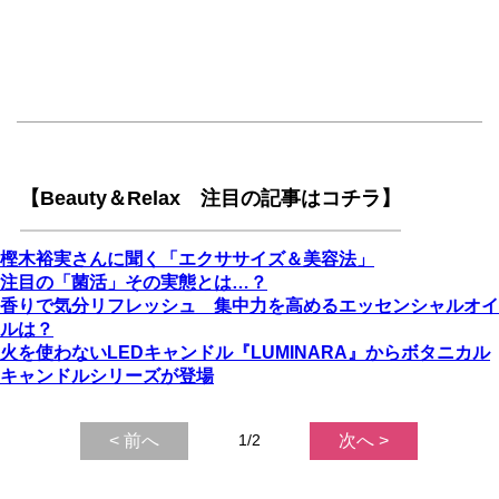
【Beauty＆Relax 注目の記事はコチラ】
樫木裕実さんに聞く「エクササイズ＆美容法」
注目の「菌活」その実態とは…？
香りで気分リフレッシュ 集中力を高めるエッセンシャルオイ
ルは？
火を使わないLEDキャンドル『LUMINARA』からボタニカル
キャンドルシリーズが登場
< 前へ
1/2
次へ >